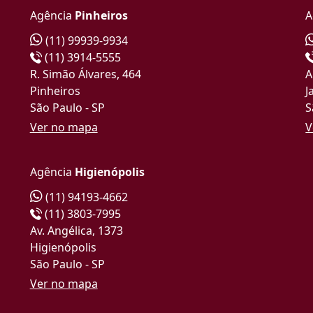
Agência
Pinheiros
A
(11) 99939-9934
(11) 3914-5555
R. Simão Álvares, 464
A
Pinheiros
J
São Paulo - SP
S
Ver no mapa
V
Agência
Higienópolis
(11) 94193-4662
(11) 3803-7995
Av. Angélica, 1373
Higienópolis
São Paulo - SP
Ver no mapa