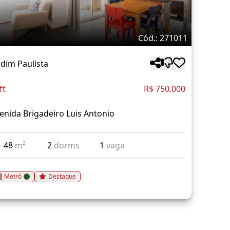
Cód.: 271011
rdim Paulista
ft
R$ 750.000
enida Brigadeiro Luis Antonio
48
m²
2
dorms
1
vaga
Metrô
Destaque