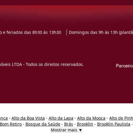
 e feriados das 8h30 às 13h30
Domingos das 9h às 13h (plantã
veis LTDA - Todos os direitos reservados.
anca
-
Alto da Boa Vista
-
Alto da Lapa
-
Alto da Mooca
-
Alto de Pin
Bom Retiro
-
Bosque da Saúde
-
Brás
-
Brooklin
-
Brooklin Paulista
Mostrar mais ▼