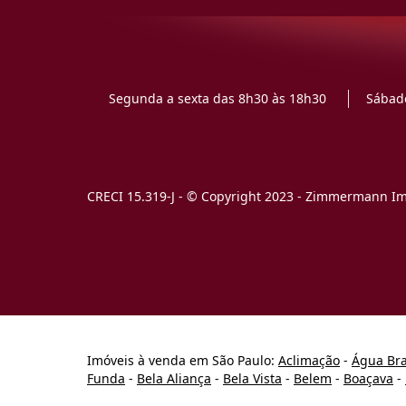
Segunda a sexta das 8h30 às 18h30
Sábado
CRECI 15.319-J - © Copyright 2023 - Zimmermann Imó
Imóveis à venda em São Paulo:
Aclimação
-
Água Br
Funda
-
Bela Aliança
-
Bela Vista
-
Belem
-
Boaçava
-