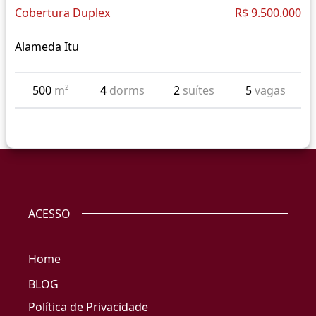
Cobertura Duplex
R$ 9.500.000
Alameda Itu
500
m²
4
dorms
2
suítes
5
vagas
ACESSO
Home
BLOG
Política de Privacidade