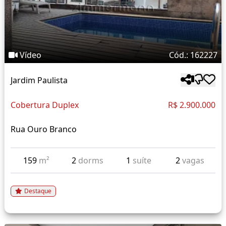
Vídeo
Cód.: 162227
Jardim Paulista
Cobertura Duplex
R$ 2.900.000
Rua Ouro Branco
159
m²
2
dorms
1
suíte
2
vagas
Destaque