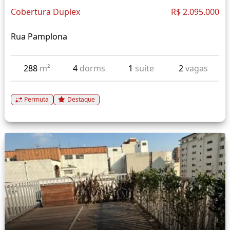
Cobertura Duplex
R$ 2.095.000
Rua Pamplona
288
m²
4
dorms
1
suíte
2
vagas
Permuta
Destaque