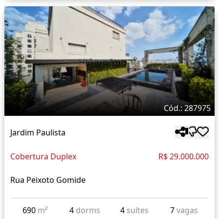
Cód.: 287975
Jardim Paulista
Cobertura Duplex
R$ 29.000.000
Rua Peixoto Gomide
690
m²
4
dorms
4
suítes
7
vagas