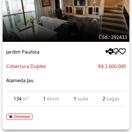
Cód.: 292433
Jardim Paulista
Cobertura Duplex
R$ 2.600.000
Alameda Jau
134
m²
1
dorm
1
suíte
2
vagas
Destaque