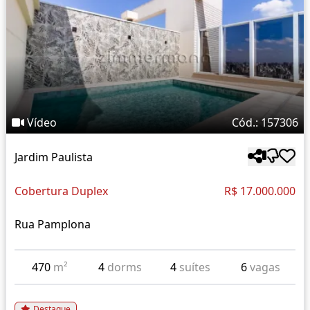
Vídeo
Cód.: 157306
Jardim Paulista
Cobertura Duplex
R$ 17.000.000
Rua Pamplona
470
m²
4
dorms
4
suítes
6
vagas
Destaque