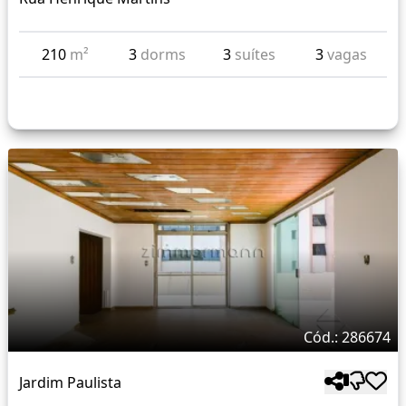
210
m²
3
dorms
3
suítes
3
vagas
Cód.: 286674
Jardim Paulista