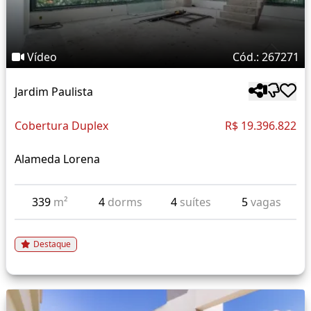
Vídeo
Cód.: 267271
Jardim Paulista
Cobertura Duplex
R$ 19.396.822
Alameda Lorena
339
m²
4
dorms
4
suítes
5
vagas
Destaque