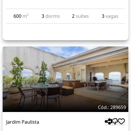
600
m²
3
dorms
2
suítes
3
vagas
Cód.: 289659
Jardim Paulista