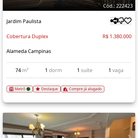
Cód.: 222423
Jardim Paulista
Cobertura Duplex
R$ 1.380.000
Alameda Campinas
74
m²
1
dorm
1
suíte
1
vaga
Metrô
Destaque
Compre já alugado