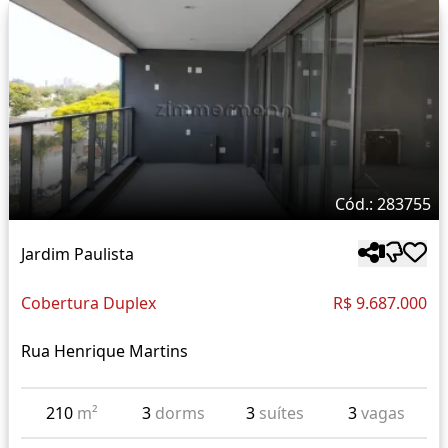
Cód.: 283755
Jardim Paulista
Cobertura Duplex
R$ 9.687.000
Rua Henrique Martins
210
m²
3
dorms
3
suítes
3
vagas