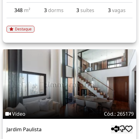
348
m²
3
dorms
3
suítes
3
vagas
Destaque
Vídeo
Cód.: 265179
Jardim Paulista