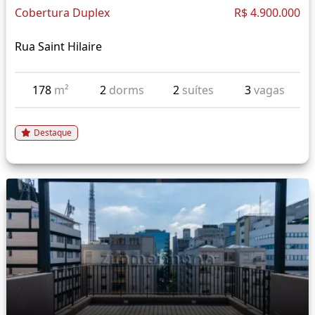
Cobertura Duplex
R$ 4.900.000
Rua Saint Hilaire
178
m²
2
dorms
2
suítes
3
vagas
Destaque