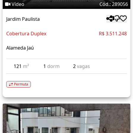
Vídeo
Cód.: 289056
Jardim Paulista
Cobertura Duplex
R$ 3.511.248
Alameda Jaú
121
m²
1
dorm
2
vagas
Permuta