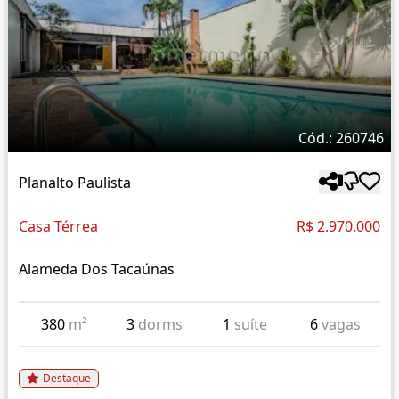
Cód.: 260746
Planalto Paulista
Casa Térrea
R$ 2.970.000
Alameda Dos Tacaúnas
380
m²
3
dorms
1
suíte
6
vagas
Destaque