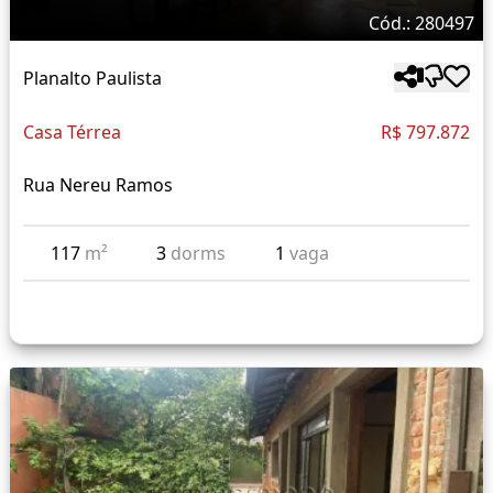
Cód.: 280497
Planalto Paulista
Casa Térrea
R$ 797.872
Rua Nereu Ramos
117
m²
3
dorms
1
vaga