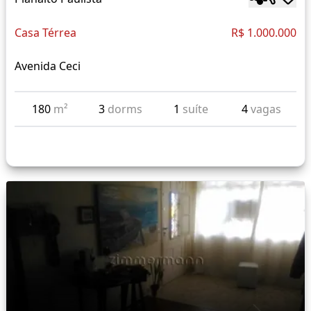
Casa Térrea
R$ 1.000.000
Avenida Ceci
180
m²
3
dorms
1
suíte
4
vagas