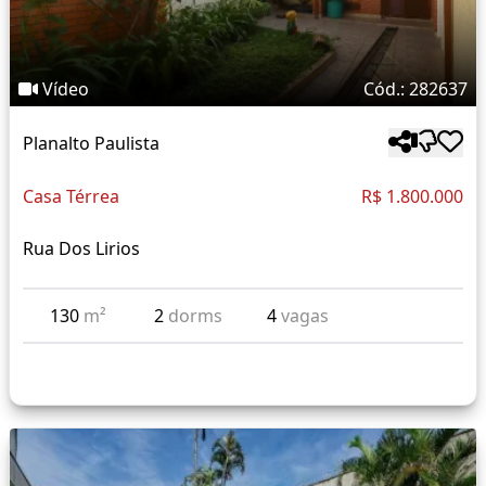
Vídeo
Cód.: 282637
Planalto Paulista
Casa Térrea
R$ 1.800.000
Rua Dos Lirios
130
m²
2
dorms
4
vagas