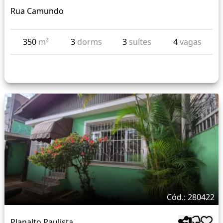
Rua Camundo
350
m²
3
dorms
3
suítes
4
vagas
Cód.: 280422
Planalto Paulista