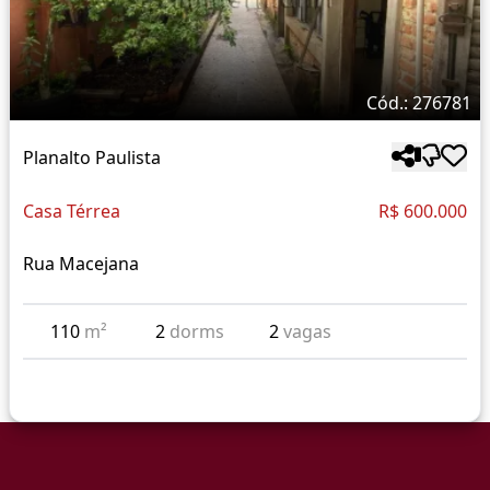
Cód.: 276781
Planalto Paulista
Casa Térrea
R$ 600.000
Rua Macejana
110
m²
2
dorms
2
vagas