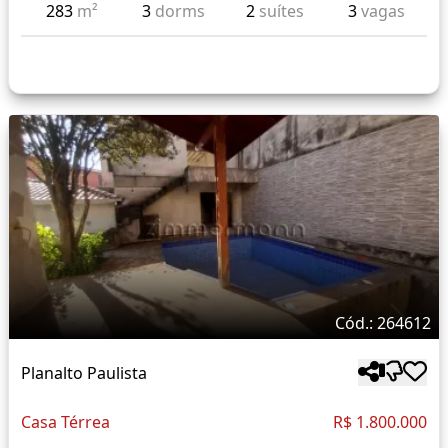
283
m²
3
dorms
2
suítes
3
vagas
Cód.: 264612
Planalto Paulista
Casa Térrea
R$ 1.800.000