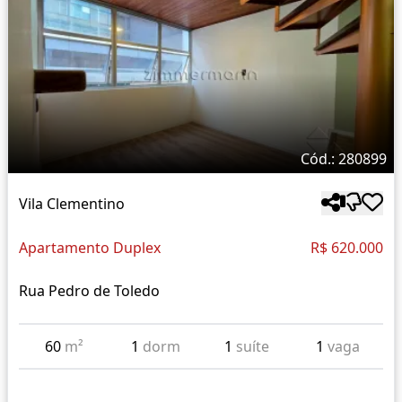
Cód.: 280899
Vila Clementino
Apartamento Duplex
R$ 620.000
Rua Pedro de Toledo
60
m²
1
dorm
1
suíte
1
vaga