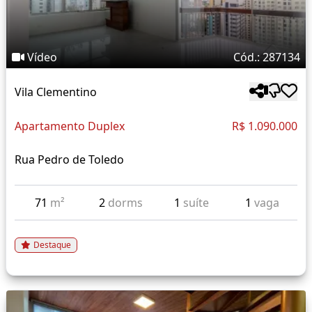
Vídeo
Cód.: 287134
Vila Clementino
Apartamento Duplex
R$ 1.090.000
Rua Pedro de Toledo
71
m²
2
dorms
1
suíte
1
vaga
Destaque