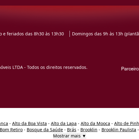
 e feriados das 8h30 às 13h30
Domingos das 9h às 13h (plantã
veis LTDA - Todos os direitos reservados.
anca
-
Alto da Boa Vista
-
Alto da Lapa
-
Alto da Mooca
-
Alto de Pin
Bom Retiro
-
Bosque da Saúde
-
Brás
-
Brooklin
-
Brooklin Paulista
Mostrar mais ▼