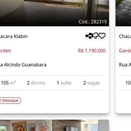
Cód.: 282319
acara Klabin
Chaca
rden
R$ 1.190.000
Gard
a Alcindo Guanabara
Rua 
105
m²
2
dorms
1
suíte
2
vagas
1
Destaque