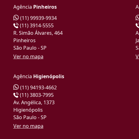
Agência
Pinheiros
A
(11) 99939-9934
(11) 3914-5555
R. Simão Álvares, 464
A
Pinheiros
J
São Paulo - SP
S
Ver no mapa
V
Agência
Higienópolis
(11) 94193-4662
(11) 3803-7995
Av. Angélica, 1373
Higienópolis
São Paulo - SP
Ver no mapa