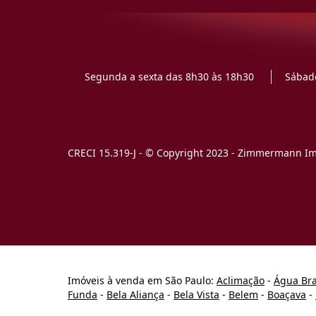
Segunda a sexta das 8h30 às 18h30
Sábado
CRECI 15.319-J - © Copyright 2023 - Zimmermann Imó
Imóveis à venda em São Paulo:
Aclimação
-
Água Br
Funda
-
Bela Aliança
-
Bela Vista
-
Belem
-
Boaçava
-