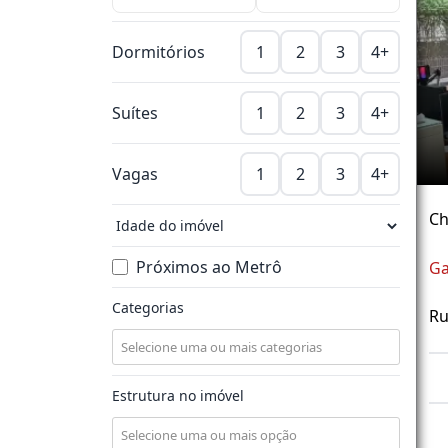
Dormitórios
1
2
3
4+
Suítes
1
2
3
4+
Vagas
1
2
3
4+
Ch
Próximos ao Metrô
Ga
Categorias
Ru
Estrutura no imóvel