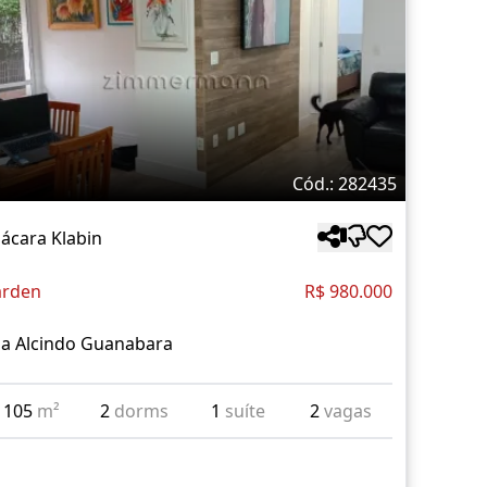
Cód.: 282435
ácara Klabin
rden
R$ 980.000
a Alcindo Guanabara
105
m²
2
dorms
1
suíte
2
vagas