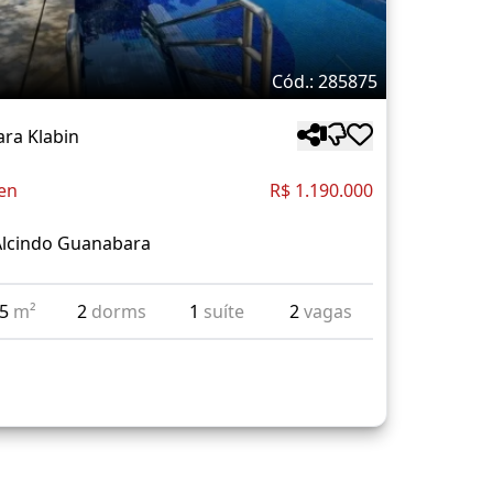
Cód.: 285875
ra Klabin
en
R$ 1.190.000
Alcindo Guanabara
05
m²
2
dorms
1
suíte
2
vagas