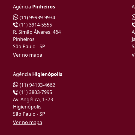
Agência
Pinheiros
A
(11) 99939-9934
(11) 3914-5555
R. Simão Álvares, 464
A
Pinheiros
J
São Paulo - SP
S
Ver no mapa
V
Agência
Higienópolis
(11) 94193-4662
(11) 3803-7995
Av. Angélica, 1373
Higienópolis
São Paulo - SP
Ver no mapa