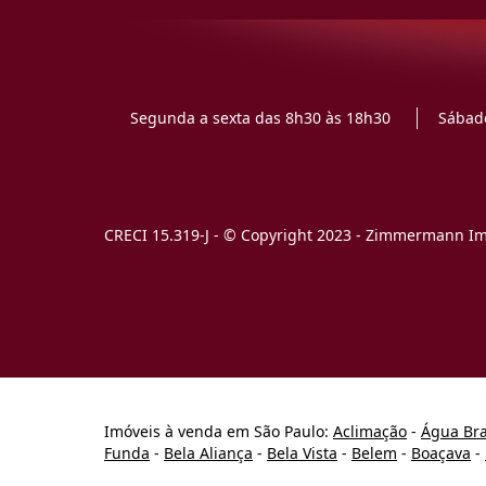
Segunda a sexta das 8h30 às 18h30
Sábado
CRECI 15.319-J - © Copyright 2023 - Zimmermann Imó
Imóveis à venda em São Paulo:
Aclimação
-
Água Br
Funda
-
Bela Aliança
-
Bela Vista
-
Belem
-
Boaçava
-