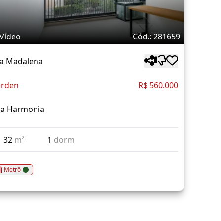
Vídeo
Cód.: 281659
la Madalena
rden
R$ 560.000
a Harmonia
32
m²
1
dorm
Metrô