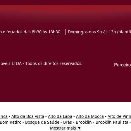
 e feriados das 8h30 às 13h30
Domingos das 9h às 13h (plantã
veis LTDA - Todos os direitos reservados.
anca
-
Alto da Boa Vista
-
Alto da Lapa
-
Alto da Mooca
-
Alto de Pin
Bom Retiro
-
Bosque da Saúde
-
Brás
-
Brooklin
-
Brooklin Paulista
Mostrar mais ▼