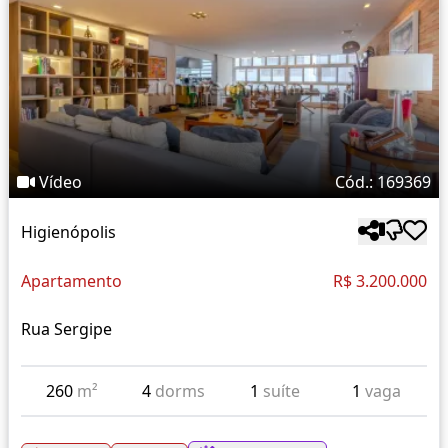
Vídeo
Cód.: 169369
Higienópolis
Apartamento
R$ 3.200.000
Rua Sergipe
260
m²
4
dorms
1
suíte
1
vaga