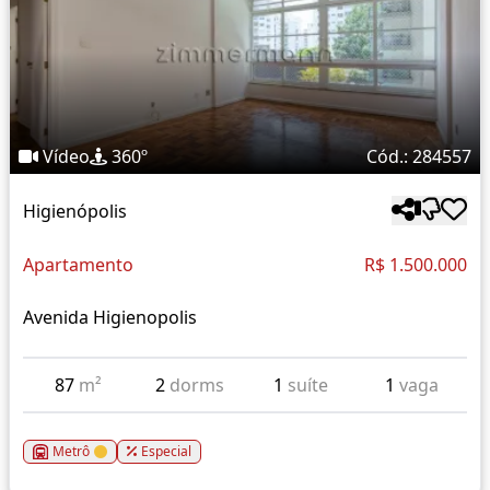
Vídeo
360º
Cód.: 284557
Higienópolis
Apartamento
R$ 1.500.000
Avenida Higienopolis
87
m²
2
dorms
1
suíte
1
vaga
Metrô
Especial