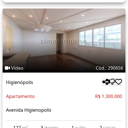
Vídeo
Cód.: 290656
Higienópolis
Apartamento
R$ 1.300.000
Avenida Higienopolis
127
m²
3
dorms
1
suíte
2
vagas