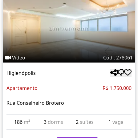
Vídeo
Cód.: 278061
Higienópolis
Apartamento
R$ 1.750.000
Rua Conselheiro Brotero
186
m²
3
dorms
2
suítes
1
vaga