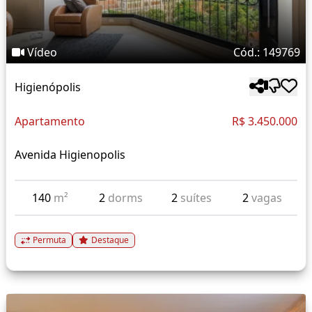
Vídeo
Cód.: 149769
Higienópolis
Apartamento
R$ 3.450.000
Avenida Higienopolis
140
m²
2
dorms
2
suítes
2
vagas
Permuta
Destaque