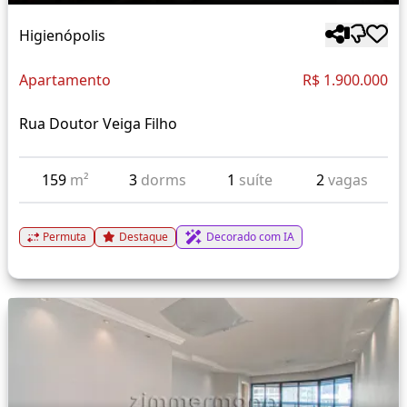
Higienópolis
Apartamento
R$ 1.900.000
Rua Doutor Veiga Filho
159
m²
3
dorms
1
suíte
2
vagas
Permuta
Destaque
Decorado com IA