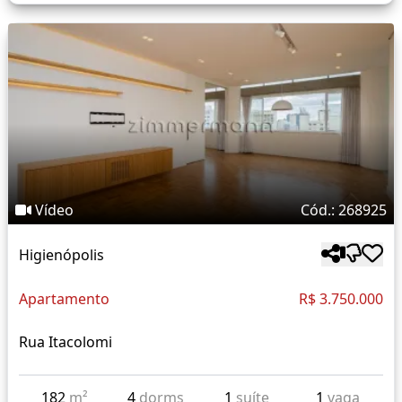
Vídeo
Cód.: 268925
Higienópolis
Apartamento
R$ 3.750.000
Rua Itacolomi
182
m²
4
dorms
1
suíte
1
vaga