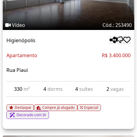
Vídeo
Cód.: 253490
Higienópolis
Apartamento
R$ 3.400.000
Rua Piaui
330
m²
4
dorms
4
suítes
2
vagas
Destaque
Compre já alugado
Especial
Decorado com IA