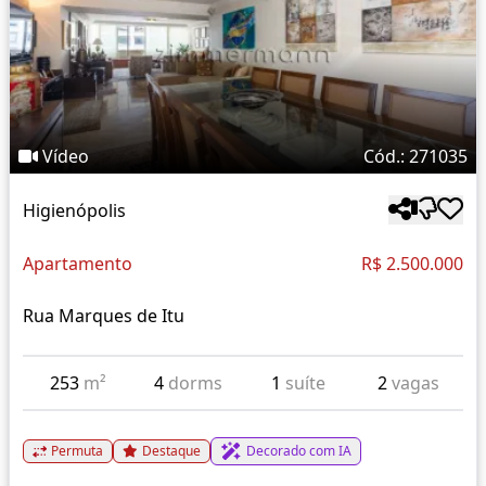
Vídeo
Cód.: 271035
Higienópolis
Apartamento
R$ 2.500.000
Rua Marques de Itu
253
m²
4
dorms
1
suíte
2
vagas
Permuta
Destaque
Decorado com IA