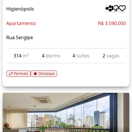
Higienópolis
Apartamento
R$ 3.590.000
Rua Sergipe
314
m²
4
dorms
4
suítes
2
vagas
Permuta
Destaque