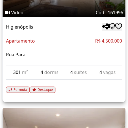
Vídeo
Cód.: 161996
Higienópolis
Apartamento
R$ 4.500.000
Rua Para
301
m²
4
dorms
4
suítes
4
vagas
Permuta
Destaque