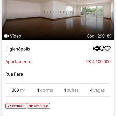
Vídeo
Cód.: 290189
Higienópolis
Apartamento
R$ 4.100.000
Rua Para
303
m²
4
dorms
4
suítes
4
vagas
Permuta
Destaque