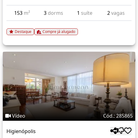
153
m²
3
dorms
1
suíte
2
vagas
Destaque
Compre já alugado
Vídeo
Cód.: 285865
Higienópolis