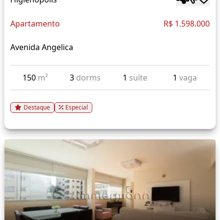
Apartamento
R$ 1.598.000
Avenida Angelica
150
m²
3
dorms
1
suíte
1
vaga
Destaque
Especial