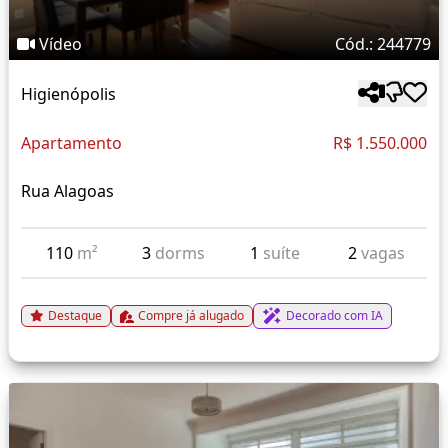
Vídeo
Cód.: 244779
Higienópolis
Apartamento
R$ 1.550.000
Rua Alagoas
110
m²
3
dorms
1
suíte
2
vagas
Destaque
Compre já alugado
Decorado com IA