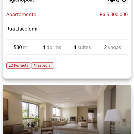
Apartamento
R$ 5.300.000
Rua Itacolomi
530
m²
4
dorms
4
suítes
2
vagas
Permuta
Especial