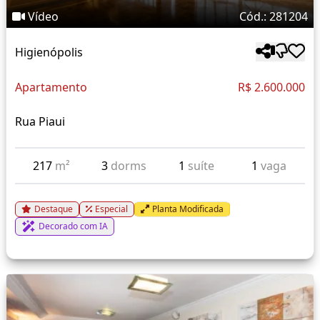
Vídeo
Cód.: 281204
Higienópolis
Apartamento
R$ 2.600.000
Rua Piaui
217
m²
3
dorms
1
suíte
1
vaga
Destaque
Especial
Planta Modificada
Decorado com IA