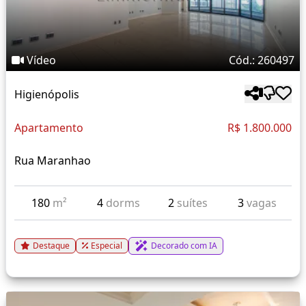
Vídeo
Cód.: 260497
Higienópolis
Apartamento
R$ 1.800.000
Rua Maranhao
180
m²
4
dorms
2
suítes
3
vagas
Destaque
Especial
Decorado com IA