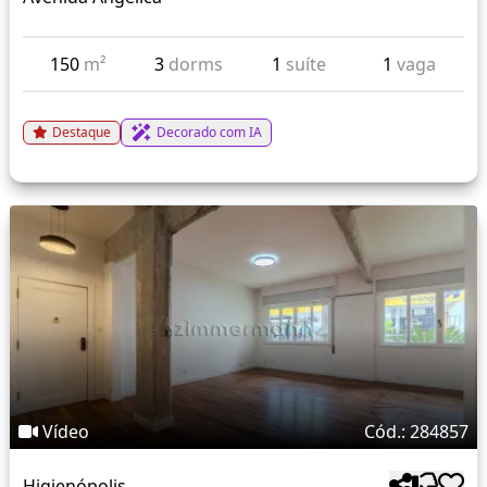
150
m²
3
dorms
1
suíte
1
vaga
Destaque
Decorado com IA
Vídeo
Cód.: 284857
Higienópolis