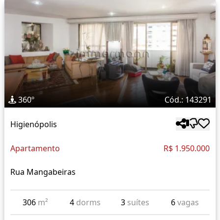
360º
Cód.: 143291
Higienópolis
Apartamento
R$ 1.950.000
Rua Mangabeiras
306
m²
4
dorms
3
suítes
6
vagas