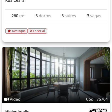
Rua Ceara
260
m²
3
dorms
3
suítes
3
vagas
Destaque
Especial
Vídeo
Cód.: 75764
Higienópolis