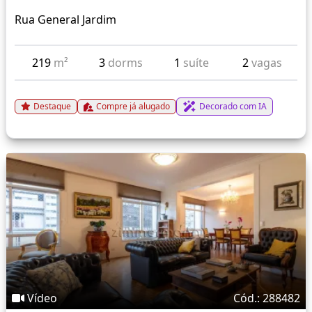
Rua General Jardim
219
m²
3
dorms
1
suíte
2
vagas
Destaque
Compre já alugado
Decorado com IA
Vídeo
Cód.: 288482