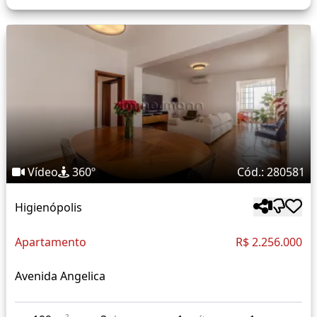
Vídeo
360º
Cód.: 280581
Higienópolis
Apartamento
R$ 2.256.000
Avenida Angelica