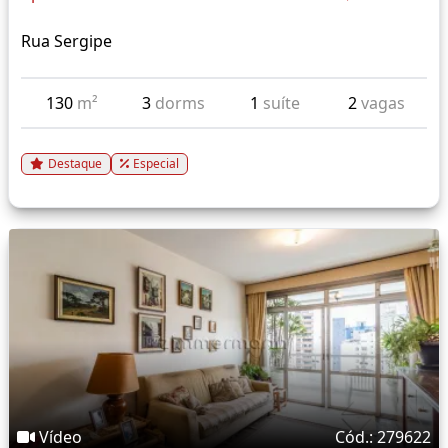
Rua Sergipe
130
m²
3
dorms
1
suíte
2
vagas
Destaque
Especial
Vídeo
Cód.: 279622