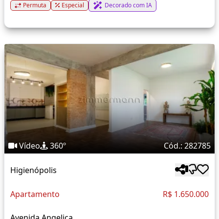
Permuta
Especial
Decorado com IA
Vídeo
360º
Cód.: 282785
Higienópolis
Apartamento
R$ 1.650.000
Avenida Angelica