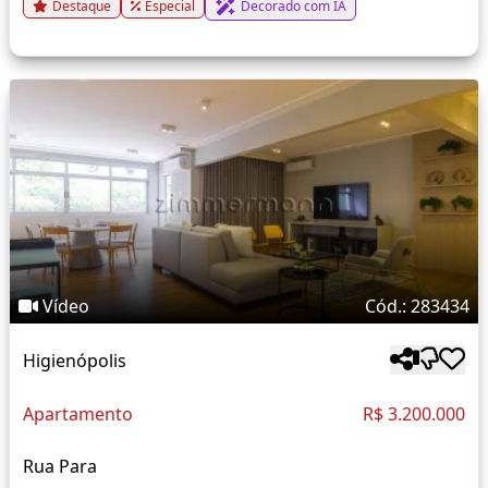
Destaque
Especial
Decorado com IA
Vídeo
Cód.: 283434
Higienópolis
Apartamento
R$ 3.200.000
Rua Para