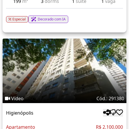
199
m²
3
dorms
1
suíte
1
vaga
Especial
Decorado com IA
Vídeo
Cód.: 291380
Higienópolis
Apartamento
R$ 2.100.000