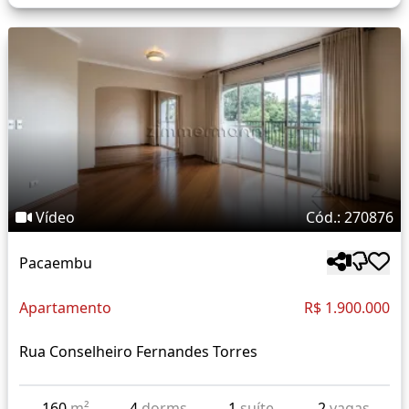
Vídeo
Cód.: 270876
Pacaembu
Apartamento
R$ 1.900.000
Rua Conselheiro Fernandes Torres
160
m²
4
dorms
1
suíte
2
vagas