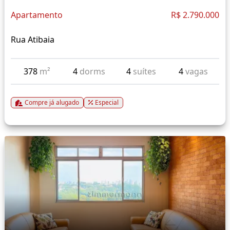
Apartamento
R$ 2.790.000
Rua Atibaia
378
m²
4
dorms
4
suítes
4
vagas
Compre já alugado
Especial