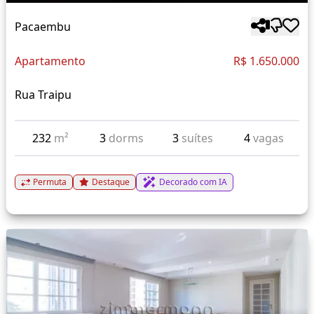
Pacaembu
Apartamento
R$ 1.650.000
Rua Traipu
232
m²
3
dorms
3
suítes
4
vagas
Permuta
Destaque
Decorado com IA