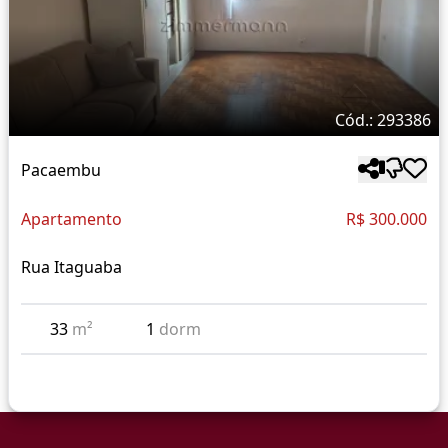
Cód.: 293386
Pacaembu
Apartamento
R$ 300.000
Rua Itaguaba
33
m²
1
dorm