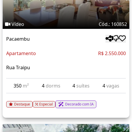
Vídeo
Cód.: 160852
Pacaembu
Apartamento
R$ 2.550.000
Rua Traipu
350
m²
4
dorms
4
suítes
4
vagas
Destaque
Especial
Decorado com IA