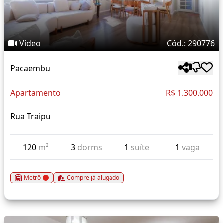
Vídeo
Cód.: 290776
Pacaembu
Apartamento
R$ 1.300.000
Rua Traipu
120
m²
3
dorms
1
suíte
1
vaga
Metrô
Compre já alugado