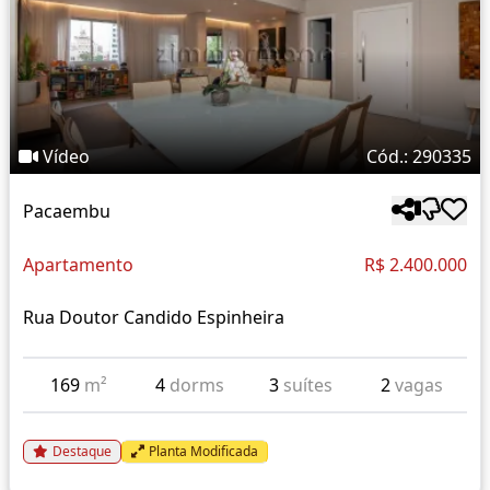
Vídeo
Cód.: 290335
Pacaembu
Apartamento
R$ 2.400.000
Rua Doutor Candido Espinheira
169
m²
4
dorms
3
suítes
2
vagas
Destaque
Planta Modificada