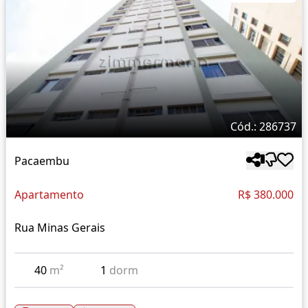
Cód.: 286737
Pacaembu
Apartamento
R$ 380.000
Rua Minas Gerais
40
m²
1
dorm