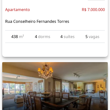
Apartamento
R$ 7.000.000
Rua Conselheiro Fernandes Torres
438
m²
4
dorms
4
suítes
5
vagas