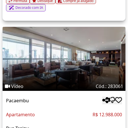
Permuta
Destaque
Compre já alugado
Decorado com IA
Vídeo
Cód.: 283061
Pacaembu
Apartamento
R$ 12.988.000