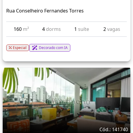
Rua Conselheiro Fernandes Torres
160
m²
4
dorms
1
suíte
2
vagas
Especial
Decorado com IA
Cód.: 141740