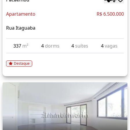
Apartamento
R$ 6.500.000
Rua Itaguaba
337
m²
4
dorms
4
suítes
4
vagas
Destaque