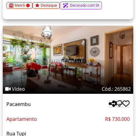
Metrô
Destaque
Decorado com IA
Vídeo
Cód.: 265862
Pacaembu
Apartamento
R$ 730.000
Rua Tupi