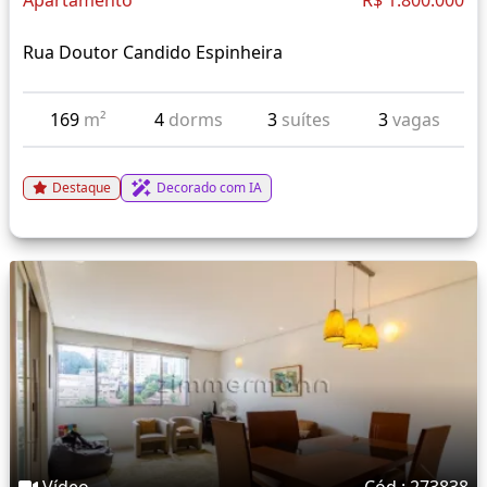
Apartamento
R$ 1.800.000
Rua Doutor Candido Espinheira
169
m²
4
dorms
3
suítes
3
vagas
Destaque
Decorado com IA