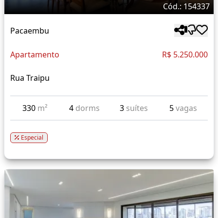
Cód.: 154337
Pacaembu
Apartamento
R$ 5.250.000
Rua Traipu
330
m²
4
dorms
3
suítes
5
vagas
Especial