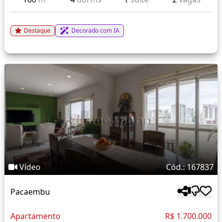
Destaque
Decorado com IA
Vídeo
Cód.: 167837
Pacaembu
Apartamento
R$ 1.700.000