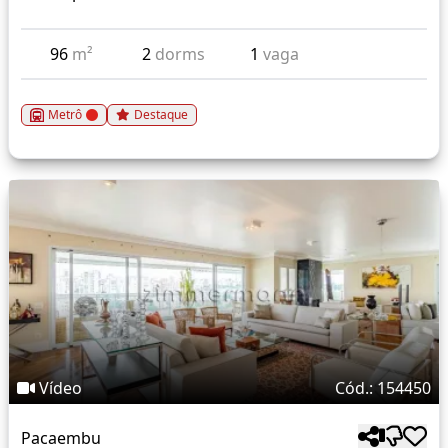
96
m²
2
dorms
1
vaga
Metrô
Destaque
Vídeo
Cód.: 154450
Pacaembu