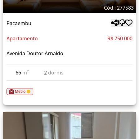
Cód.: 277583
Pacaembu
Apartamento
R$ 750.000
Avenida Doutor Arnaldo
66
m²
2
dorms
Metrô