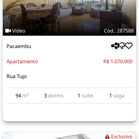
Vídeo
Cód.: 287588
Pacaembu
Apartamento
R$ 1.070.000
Rua Tupi
94
m²
3
dorms
1
suíte
1
vaga
Exclusivo