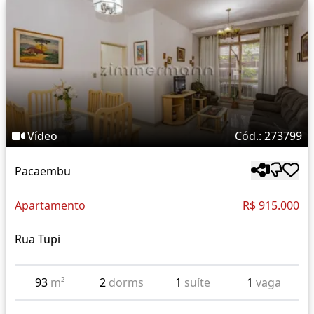
Vídeo
Cód.: 273799
Pacaembu
Apartamento
R$ 915.000
Rua Tupi
93
m²
2
dorms
1
suíte
1
vaga