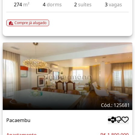
274
m²
4
dorms
2
suítes
3
vagas
Compre já alugado
Cód.: 125681
Pacaembu