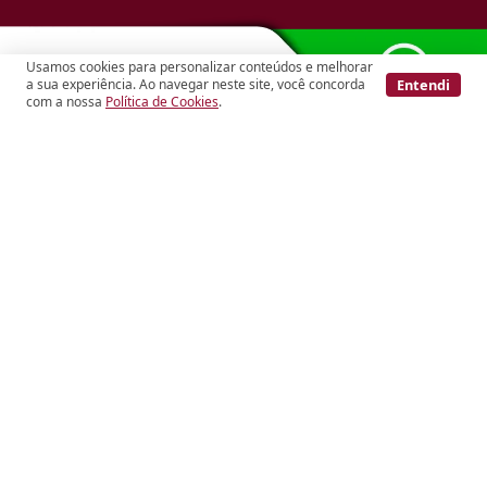
ACESSO
Usamos cookies para personalizar conteúdos e melhorar
Entendi
a sua experiência. Ao navegar neste site, você concorda
com a nossa
Política de Cookies
.
Home
BLOG
Política de Privacidade
Termos de Uso
Imóveis
Buscar Imóveis
Cadastre Seu Imóvel
Avalie seu Imóvel
Favoritos