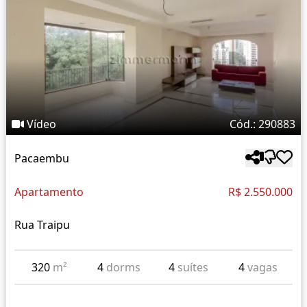
Vídeo
Cód.: 290883
Pacaembu
Apartamento
R$ 2.550.000
Rua Traipu
320
m²
4
dorms
4
suítes
4
vagas