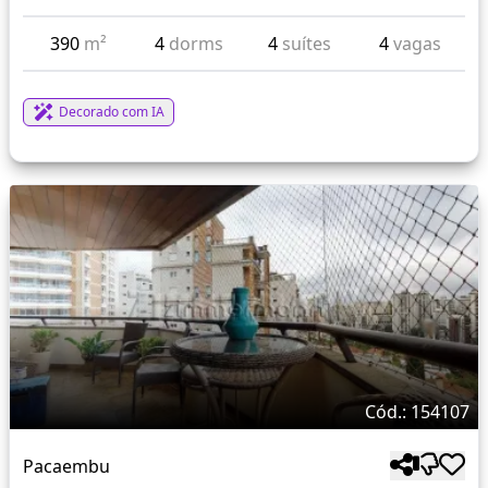
390
m²
4
dorms
4
suítes
4
vagas
Decorado com IA
Cód.: 154107
Pacaembu