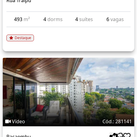
Rua Traipu
493
m²
4
dorms
4
suítes
6
vagas
Destaque
Vídeo
Cód.: 281141
Pacaembu