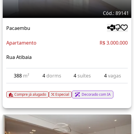
Cód.: 89141
Pacaembu
Apartamento
R$ 3.000.000
Rua Atibaia
388
m²
4
dorms
4
suítes
4
vagas
Compre já alugado
Especial
Decorado com IA