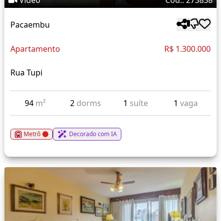
Vídeo
Cód.: 273838
Pacaembu
Apartamento
R$ 1.300.000
Rua Tupi
94
m²
2
dorms
1
suíte
1
vaga
Metrô
Decorado com IA