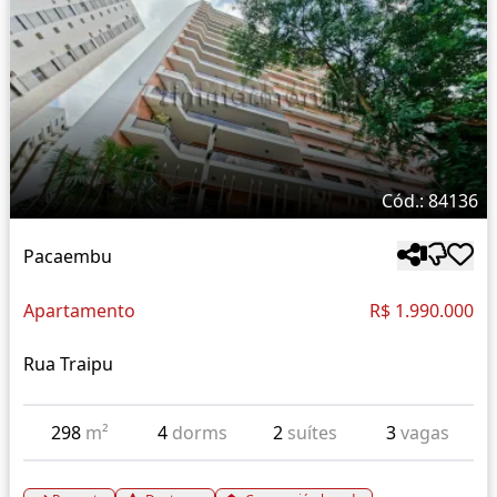
Cód.: 84136
Pacaembu
Apartamento
R$ 1.990.000
Rua Traipu
298
m²
4
dorms
2
suítes
3
vagas