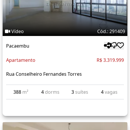
Vídeo
Cód.: 291409
Pacaembu
Apartamento
R$ 3.319.999
Rua Conselheiro Fernandes Torres
388
m²
4
dorms
3
suítes
4
vagas