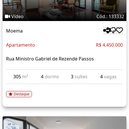
Vídeo
Cód.: 133332
Moema
Apartamento
R$ 4.450.000
Rua Ministro Gabriel de Rezende Passos
305
m²
4
dorms
3
suítes
4
vagas
Destaque