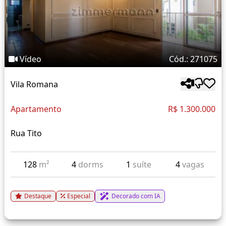
Vídeo
Cód.: 271075
Vila Romana
Apartamento
R$ 1.300.000
Rua Tito
128
m²
4
dorms
1
suíte
4
vagas
Destaque
Especial
Decorado com IA