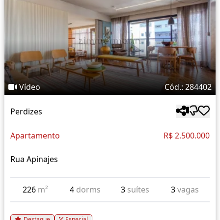
Vídeo
Cód.: 284402
Perdizes
Apartamento
R$ 2.500.000
Rua Apinajes
226
m²
4
dorms
3
suítes
3
vagas
Destaque
Especial