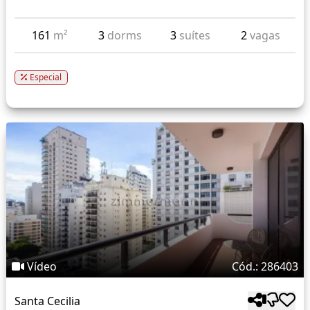
161
m²
3
dorms
3
suítes
2
vagas
Especial
Vídeo
Cód.: 286403
Santa Cecilia