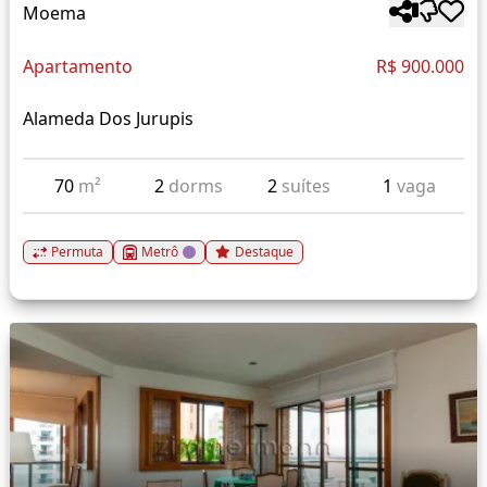
Moema
Apartamento
R$ 900.000
Alameda Dos Jurupis
70
m²
2
dorms
2
suítes
1
vaga
Permuta
Metrô
Destaque