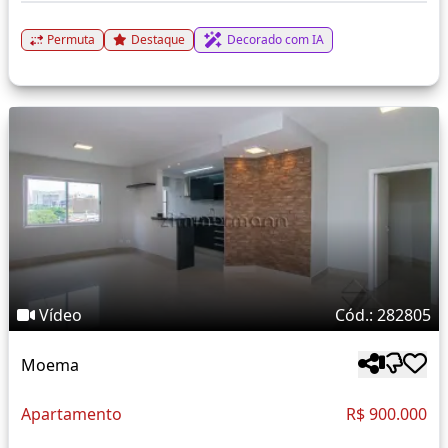
Permuta
Destaque
Decorado com IA
Vídeo
Cód.: 282805
Moema
Apartamento
R$ 900.000