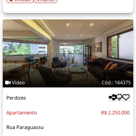
Vídeo
Cód.: 164375
Perdizes
Apartamento
R$ 2.250.000
Rua Paraguassu