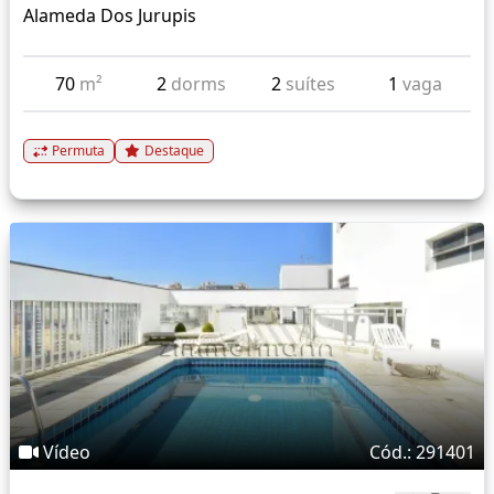
Alameda Dos Jurupis
70
m²
2
dorms
2
suítes
1
vaga
Permuta
Destaque
Vídeo
Cód.: 291401