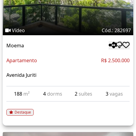
Vídeo
Cód.: 282697
Moema
Apartamento
R$ 2.500.000
Avenida Juriti
188
m²
4
dorms
2
suítes
3
vagas
Destaque