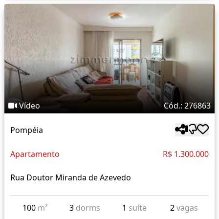
Vídeo
Cód.: 276863
Pompéia
Apartamento
R$ 1.300.000
Rua Doutor Miranda de Azevedo
100
m²
3
dorms
1
suíte
2
vagas