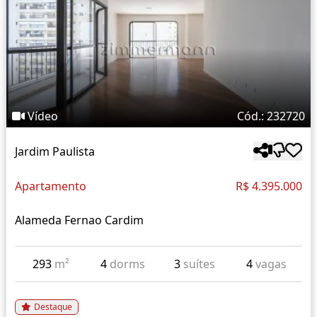
Vídeo
Cód.: 232720
Jardim Paulista
Apartamento
R$ 4.395.000
Alameda Fernao Cardim
293
m²
4
dorms
3
suítes
4
vagas
Destaque