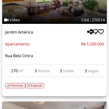
Vídeo
Cód.: 270514
Jardim América
Apartamento
R$ 5.500.000
Rua Bela Cintra
270
m²
3
dorms
3
suítes
3
vagas
Permuta
Especial