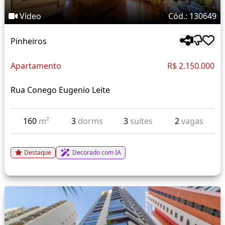
Vídeo
Cód.: 130649
Pinheiros
Apartamento
R$ 2.150.000
Rua Conego Eugenio Leite
160
m²
3
dorms
3
suítes
2
vagas
Destaque
Decorado com IA