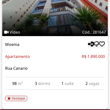
Vídeo
Cód.: 281647
Moema
Apartamento
R$ 1.890.000
Rua Canario
98
m²
3
dorms
1
suíte
2
vagas
Destaque