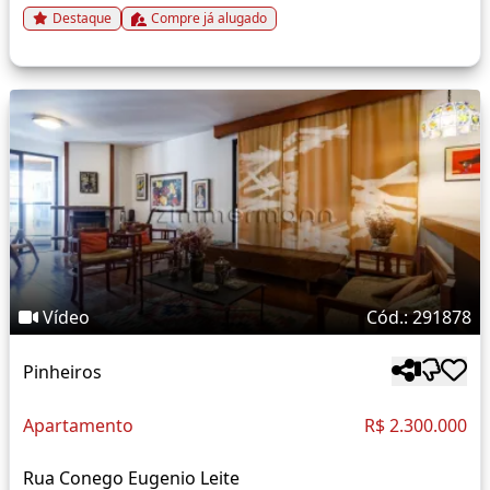
Destaque
Compre já alugado
Vídeo
Cód.: 291878
Pinheiros
Apartamento
R$ 2.300.000
Rua Conego Eugenio Leite