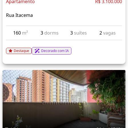
Apartamento
R$ 3.100.000
Rua Itacema
160
m²
3
dorms
3
suítes
2
vagas
Destaque
Decorado com IA