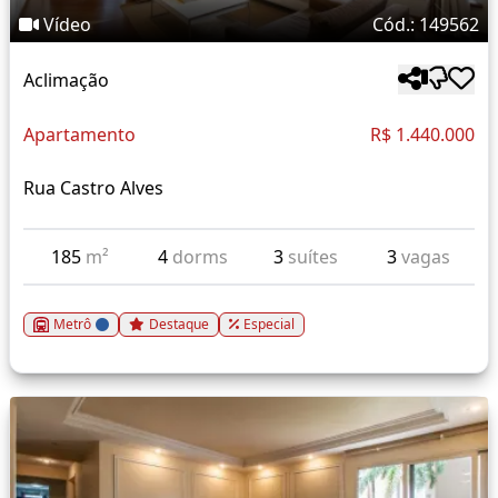
Vídeo
Cód.: 149562
Aclimação
Apartamento
R$ 1.440.000
Rua Castro Alves
185
m²
4
dorms
3
suítes
3
vagas
Metrô
Destaque
Especial