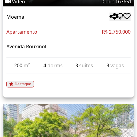
Vídeo
Cód.: 167651
Moema
Apartamento
R$ 2.750.000
Avenida Rouxinol
200
m²
4
dorms
3
suítes
3
vagas
Destaque