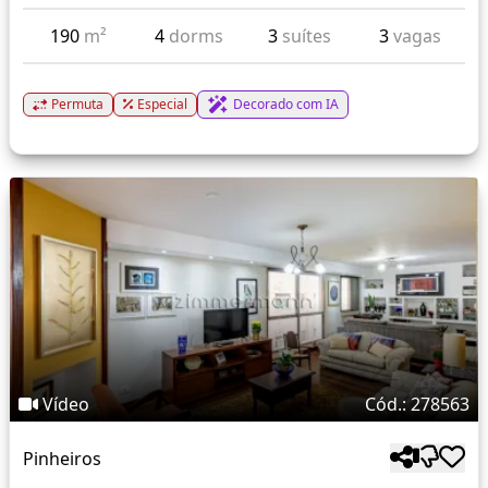
190
m²
4
dorms
3
suítes
3
vagas
Permuta
Especial
Decorado com IA
Vídeo
Cód.: 278563
Pinheiros