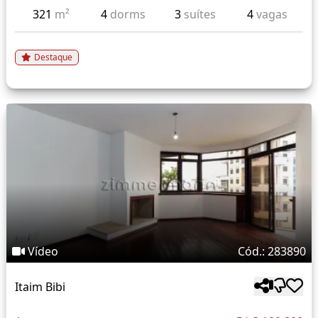
321
m²
4
dorms
3
suítes
4
vagas
Destaque
Vídeo
Cód.: 283890
Itaim Bibi