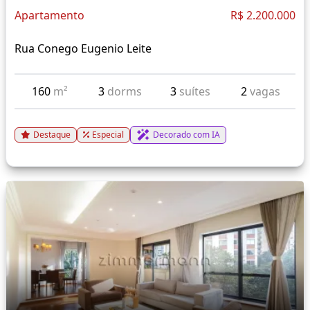
Apartamento
R$ 2.200.000
Rua Conego Eugenio Leite
160
m²
3
dorms
3
suítes
2
vagas
Destaque
Especial
Decorado com IA