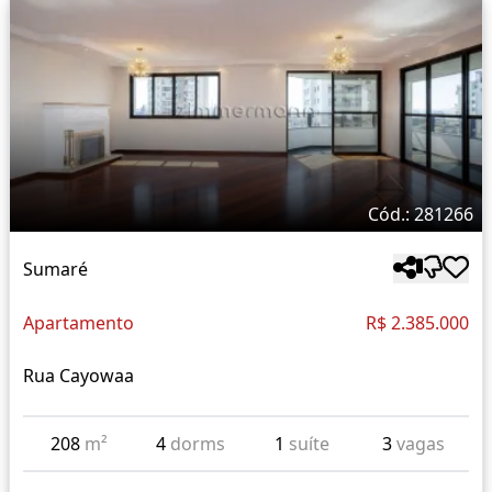
Cód.: 281266
Sumaré
Apartamento
R$ 2.385.000
Rua Cayowaa
208
m²
4
dorms
1
suíte
3
vagas