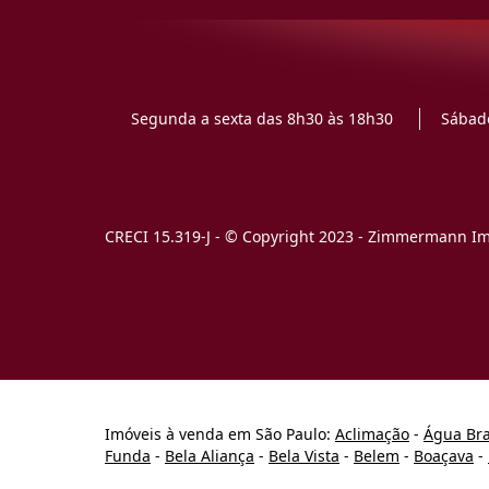
Segunda a sexta das 8h30 às 18h30
Sábado
CRECI 15.319-J - © Copyright 2023 - Zimmermann Imó
Imóveis à venda em São Paulo:
Aclimação
-
Água Br
Funda
-
Bela Aliança
-
Bela Vista
-
Belem
-
Boaçava
-