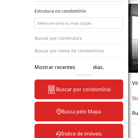
Estrutura no condomínio
Mostrar recentes
dias.
Vi
Buscar por condomínio
St
Busca pelo Mapa
Ru
Índice de imóveis