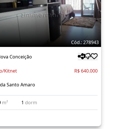
Cód.: 278943
Nova Conceição
o/Kitnet
R$ 640.000
ida Santo Amaro
9
m²
1
dorm