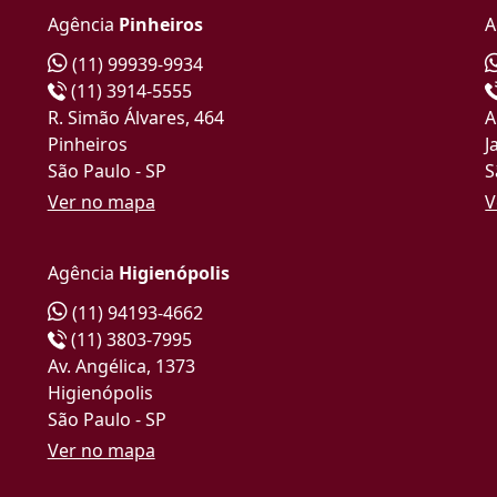
Agência
Pinheiros
A
(11) 99939-9934
(11) 3914-5555
R. Simão Álvares, 464
A
Pinheiros
J
São Paulo - SP
S
Ver no mapa
V
Agência
Higienópolis
(11) 94193-4662
(11) 3803-7995
Av. Angélica, 1373
Higienópolis
São Paulo - SP
Ver no mapa