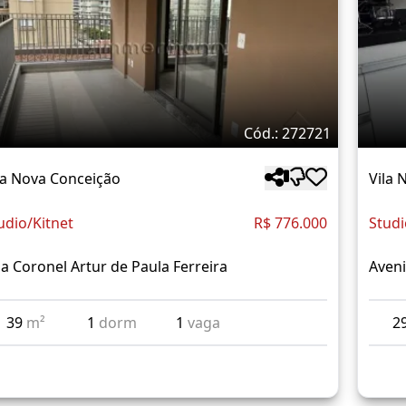
Cód.: 272721
la Nova Conceição
Vila 
udio/Kitnet
R$ 776.000
Studi
a Coronel Artur de Paula Ferreira
Aven
39
m²
1
dorm
1
vaga
2