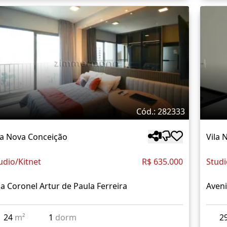
Cód.: 282333
la Nova Conceição
Vila 
udio/Kitnet
R$ 635.000
Studi
a Coronel Artur de Paula Ferreira
Aven
24
m²
1
dorm
2