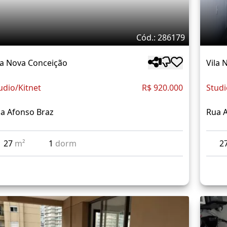
Cód.: 286179
la Nova Conceição
Vila 
udio/Kitnet
R$ 920.000
Studi
a Afonso Braz
Rua 
27
m²
1
dorm
2