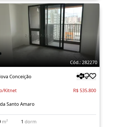
Cód.: 282270
Nova Conceição
o/Kitnet
R$ 535.800
ida Santo Amaro
9
m²
1
dorm