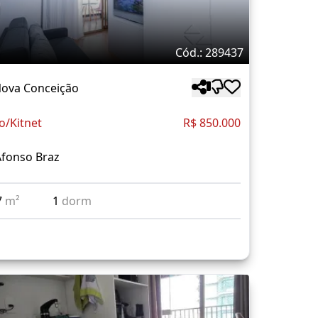
Cód.: 289437
Nova Conceição
o/Kitnet
R$ 850.000
Afonso Braz
7
m²
1
dorm