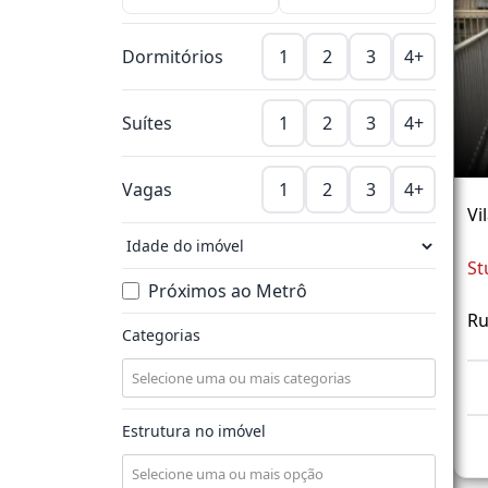
Dormitórios
1
2
3
4+
Suítes
1
2
3
4+
Vagas
1
2
3
4+
Vi
St
Próximos ao Metrô
Ru
Categorias
Estrutura no imóvel