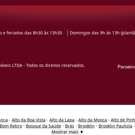
 e feriados das 8h30 às 13h30
Domingos das 9h às 13h (plantã
veis LTDA - Todos os direitos reservados.
anca
-
Alto da Boa Vista
-
Alto da Lapa
-
Alto da Mooca
-
Alto de Pin
Bom Retiro
-
Bosque da Saúde
-
Brás
-
Brooklin
-
Brooklin Paulista
Mostrar mais ▼