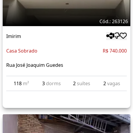
Cód.: 263126
Imirim
Casa Sobrado
R$ 740.000
Rua José Joaquim Guedes
118
m²
3
dorms
2
suítes
2
vagas