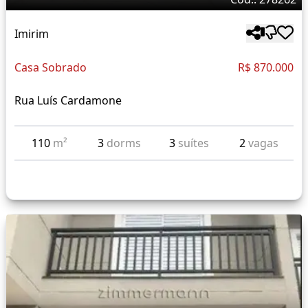
Imirim
Casa Sobrado
R$ 870.000
Rua Luís Cardamone
110
m²
3
dorms
3
suítes
2
vagas