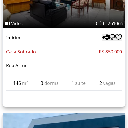
Vídeo
Cód.: 261066
Imirim
Casa Sobrado
R$ 850.000
Rua Artur
146
m²
3
dorms
1
suíte
2
vagas