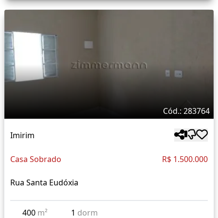
Cód.: 283764
Imirim
Casa Sobrado
R$ 1.500.000
Rua Santa Eudóxia
400
m²
1
dorm