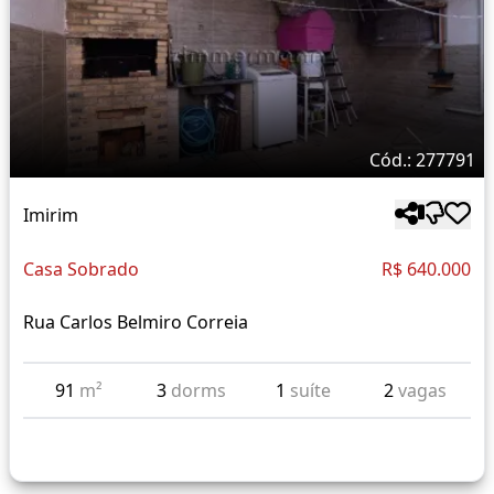
Cód.: 277791
Imirim
Casa Sobrado
R$ 640.000
Rua Carlos Belmiro Correia
91
m²
3
dorms
1
suíte
2
vagas