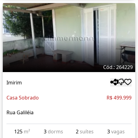
Cód.: 264229
Imirim
Casa Sobrado
R$ 499.999
Rua Galiléia
125
m²
3
dorms
2
suítes
3
vagas