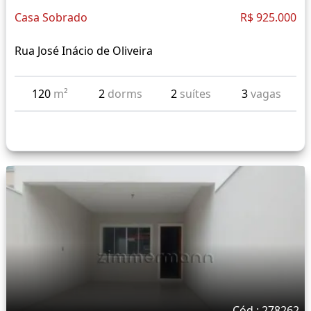
Casa Sobrado
R$ 925.000
Rua José Inácio de Oliveira
120
m²
2
dorms
2
suítes
3
vagas
Cód.: 278262