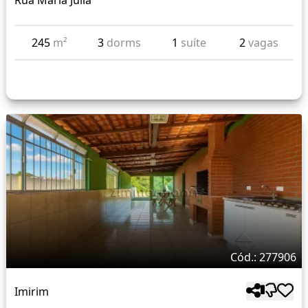
Rua Maria Júlia
245
m²
3
dorms
1
suíte
2
vagas
Cód.: 277906
Imirim