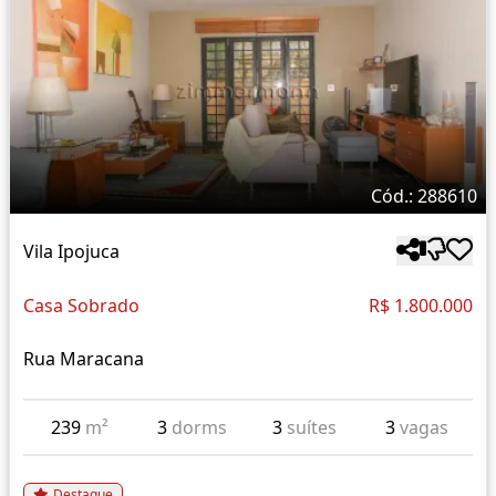
Cód.: 288610
Vila Ipojuca
Casa Sobrado
R$ 1.800.000
Rua Maracana
239
m²
3
dorms
3
suítes
3
vagas
Destaque