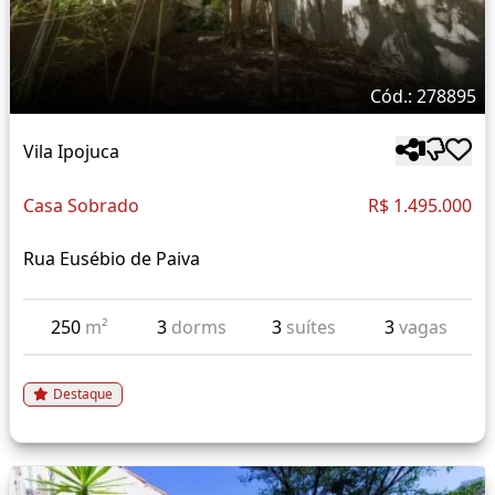
Cód.: 278895
Vila Ipojuca
Casa Sobrado
R$ 1.495.000
Rua Eusébio de Paiva
250
m²
3
dorms
3
suítes
3
vagas
Destaque