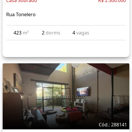
Casa Sobrado
R$ 2.300.000
Rua Tonelero
423
m²
2
dorms
4
vagas
Cód.: 288141