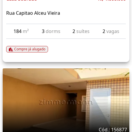
Rua Capitao Alceu Vieira
184
m²
3
dorms
2
suítes
2
vagas
Compre já alugado
Cód.: 156877