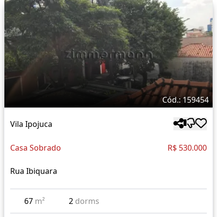
Cód.: 159454
Vila Ipojuca
Casa Sobrado
R$ 530.000
Rua Ibiquara
67
m²
2
dorms