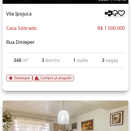
Vila Ipojuca
Casa Sobrado
R$ 1.500.000
Rua Dinieper
348
m²
3
dorms
1
suíte
3
vagas
Destaque
Compre já alugado