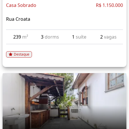
Casa Sobrado
R$ 1.150.000
Rua Croata
239
m²
3
dorms
1
suíte
2
vagas
Destaque