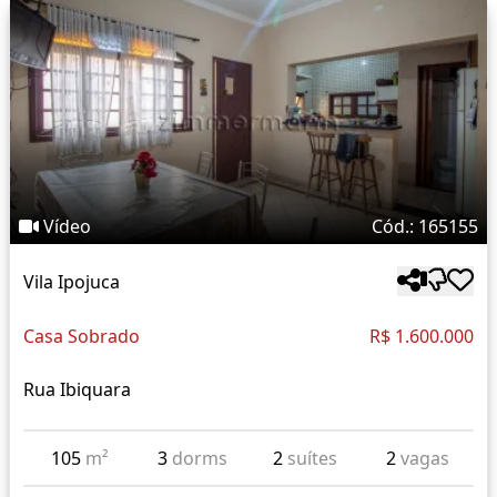
Vídeo
Cód.: 165155
Vila Ipojuca
Casa Sobrado
R$ 1.600.000
Rua Ibiquara
105
m²
3
dorms
2
suítes
2
vagas