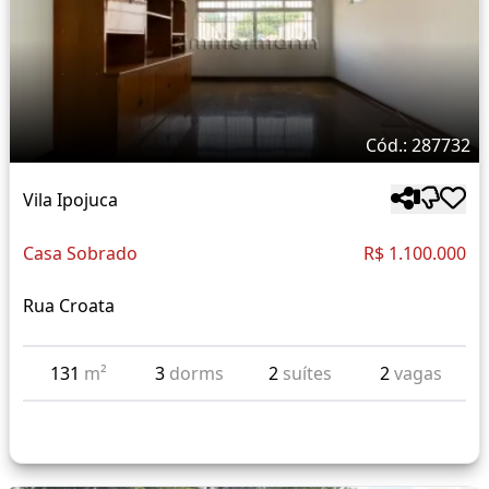
Cód.: 287732
Vila Ipojuca
Casa Sobrado
R$ 1.100.000
Rua Croata
131
m²
3
dorms
2
suítes
2
vagas