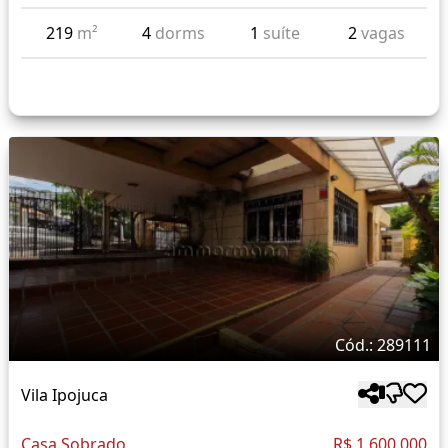
219
m²
4
dorms
1
suíte
2
vagas
Cód.: 289111
Vila Ipojuca
Casa Sobrado
R$ 1.600.000