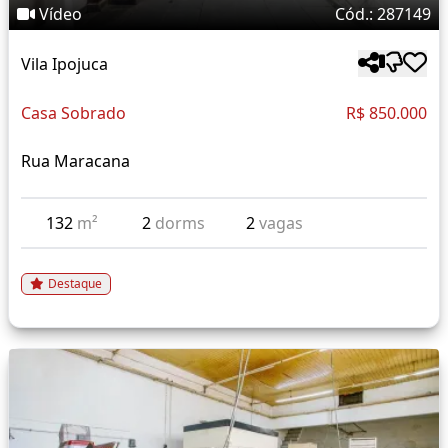
Vídeo
Cód.: 287149
Vila Ipojuca
Casa Sobrado
R$ 850.000
Rua Maracana
132
m²
2
dorms
2
vagas
Destaque