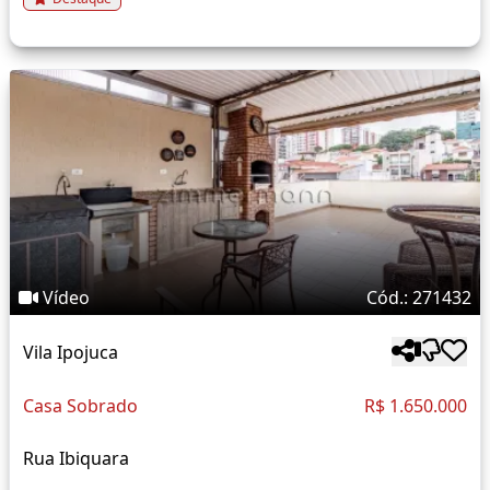
Vídeo
Cód.: 271432
Vila Ipojuca
Casa Sobrado
R$ 1.650.000
Rua Ibiquara