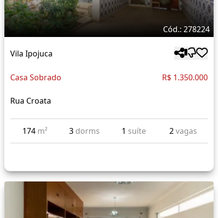
Cód.: 278224
Vila Ipojuca
Casa Sobrado
R$ 1.350.000
Rua Croata
174
m²
3
dorms
1
suíte
2
vagas