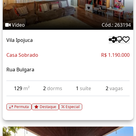
Vídeo
Cód.: 263194
Vila Ipojuca
Casa Sobrado
R$ 1.190.000
Rua Bulgara
129
m²
2
dorms
1
suíte
2
vagas
Permuta
Destaque
Especial