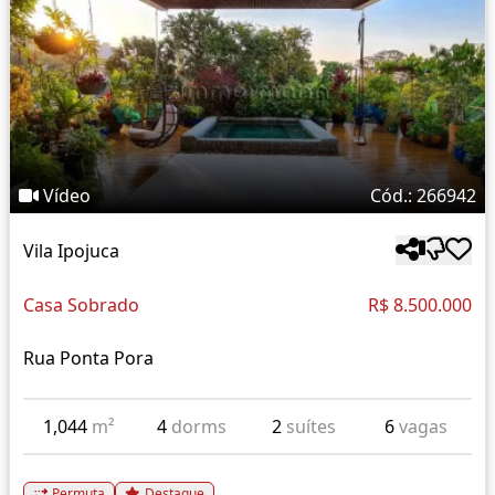
Vídeo
Cód.: 266942
Vila Ipojuca
Casa Sobrado
R$ 8.500.000
Rua Ponta Pora
1,044
m²
4
dorms
2
suítes
6
vagas
Permuta
Destaque