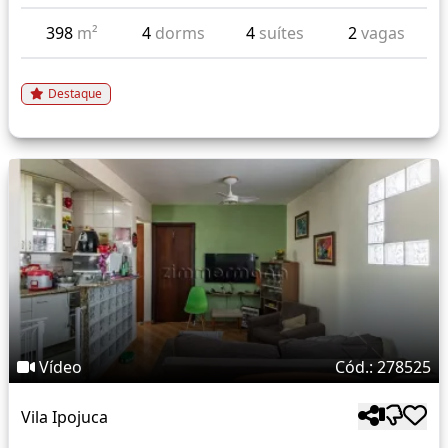
398
m²
4
dorms
4
suítes
2
vagas
Destaque
Vídeo
Cód.: 278525
Vila Ipojuca