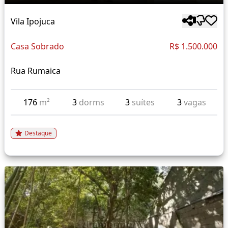
Vila Ipojuca
Casa Sobrado
R$ 1.500.000
Rua Rumaica
176
m²
3
dorms
3
suítes
3
vagas
Destaque