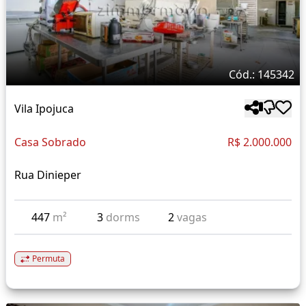
Cód.: 145342
Vila Ipojuca
Casa Sobrado
R$ 2.000.000
Rua Dinieper
447
m²
3
dorms
2
vagas
Permuta