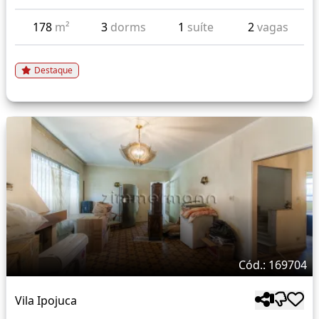
178
m²
3
dorms
1
suíte
2
vagas
Destaque
Cód.: 169704
Vila Ipojuca