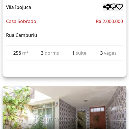
Vila Ipojuca
Casa Sobrado
R$ 2.000.000
Rua Camburiú
256
m²
3
dorms
1
suíte
3
vagas