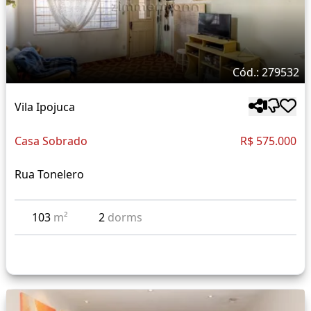
Cód.: 279532
Vila Ipojuca
Casa Sobrado
R$ 575.000
Rua Tonelero
103
m²
2
dorms