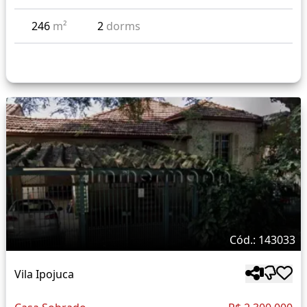
246
m²
2
dorms
Cód.: 143033
Vila Ipojuca