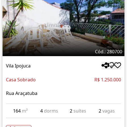
Cód.: 280700
Vila Ipojuca
Casa Sobrado
R$ 1.250.000
Rua Araçatuba
164
m²
4
dorms
2
suítes
2
vagas