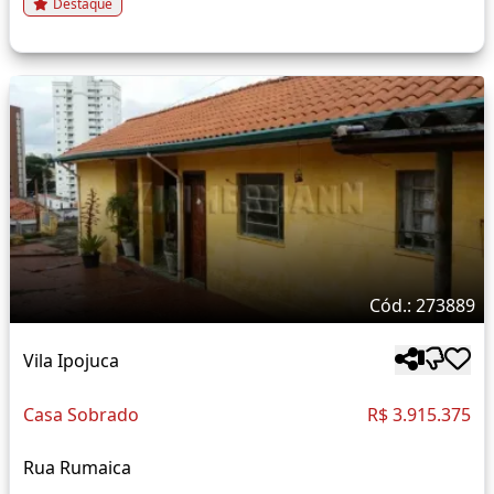
Destaque
Cód.: 273889
Vila Ipojuca
Casa Sobrado
R$ 3.915.375
Rua Rumaica