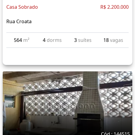
Casa Sobrado
R$ 2.200.000
Rua Croata
564
m²
4
dorms
3
suítes
18
vagas
Cód.: 144515