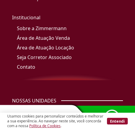
Institucional
Sobre a Zimmermann
Área de Atuação Venda
Área de Atuação Locação
Seja Corretor Associado
Contato
NOSSAS UNIDADES
Usamos cookies para personalizar conteúdos e melhorar
Agência
Perdizes
Entendi
a sua experiência. Ao navegar neste site, você concorda
com a nossa
Política de Cookies
.
(11) 99999-0938