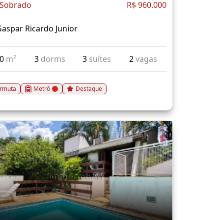
 Sobrado
R$ 960.000
aspar Ricardo Junior
80
m²
3
dorms
3
suítes
2
vagas
rmuta
Metrô
Destaque