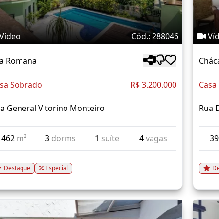
Vídeo
Cód.: 288046
Ví
la Romana
Chác
sa Sobrado
R$ 3.200.000
Casa
a General Vitorino Monteiro
Rua 
462
m²
3
dorms
1
suíte
4
vagas
3
Destaque
Especial
De