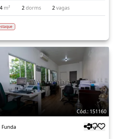
04
m²
2
dorms
2
vagas
staque
Cód.: 151160
a Funda