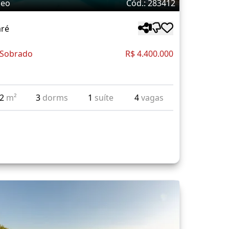
deo
Cód.: 283412
ré
 Sobrado
R$ 4.400.000
62
m²
3
dorms
1
suíte
4
vagas