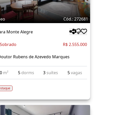
deo
Cód.: 272681
ara Monte Alegre
 Sobrado
R$ 2.555.000
Doutor Rubens de Azevedo Marques
90
m²
5
dorms
3
suítes
5
vagas
staque