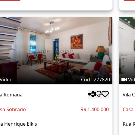
Vídeo
Cód.: 277820
Ví
la Romana
Vila 
sa Sobrado
R$ 1.400.000
Casa
a Henrique Elkis
Rua R