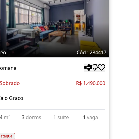
deo
Cód.: 284417
 Romana
 Sobrado
R$ 1.490.000
Caio Graco
54
m²
3
dorms
1
suíte
1
vaga
staque