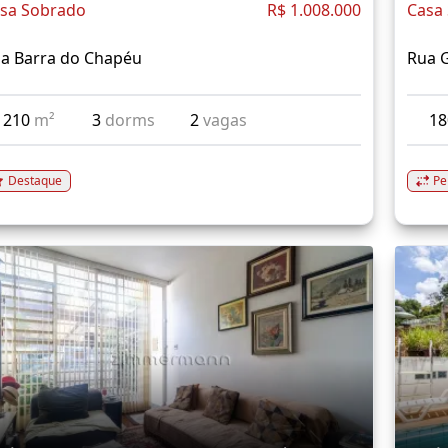
sa Sobrado
R$ 1.008.000
Casa
a Barra do Chapéu
Rua G
210
m²
3
dorms
2
vagas
1
Destaque
Pe