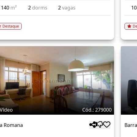
140
m²
2
dorms
2
vagas
1
Destaque
De
Vídeo
Cód.: 279000
la Romana
Barr