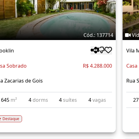
Cód.: 137714
Ví
ooklin
Vila 
sa Sobrado
R$ 4.288.000
Casa
a Zacarias de Gois
Rua 
645
m²
4
dorms
4
suítes
4
vagas
2
Destaque