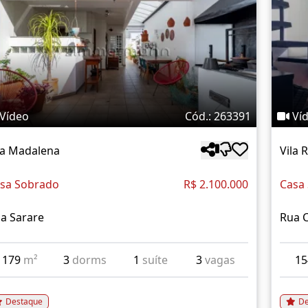
Vídeo
Cód.: 263391
Ví
la Madalena
Vila
sa Sobrado
R$ 2.100.000
Casa
a Sarare
Rua 
179
m²
3
dorms
1
suíte
3
vagas
1
Destaque
De