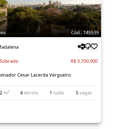
deo
Cód.: 145539
Madalena
 Sobrado
R$ 3.700.000
Senador Cesar Lacerda Vergueiro
72
m²
4
dorms
1
suíte
5
vagas