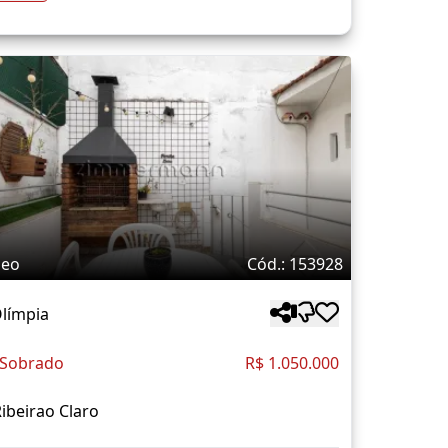
deo
Cód.: 153928
Olímpia
 Sobrado
R$ 1.050.000
ibeirao Claro