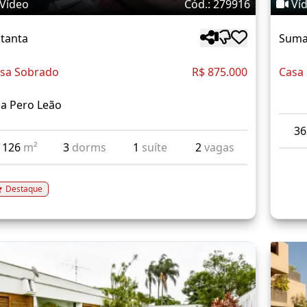
Vídeo
Cód.: 279916
Ví
tanta
Suma
sa Sobrado
R$ 875.000
Casa
a Pero Leão
3
126
m²
3
dorms
1
suíte
2
vagas
Destaque