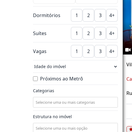
Dormitórios
1
2
3
4+
Suítes
1
2
3
4+
Vagas
1
2
3
4+
Vi
Próximos ao Metrô
Ca
Categorias
Ru
Estrutura no imóvel