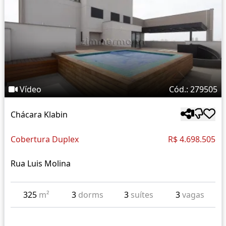
Vídeo
Cód.: 279505
Chácara Klabin
Cobertura Duplex
R$ 4.698.505
Rua Luis Molina
325
m²
3
dorms
3
suítes
3
vagas