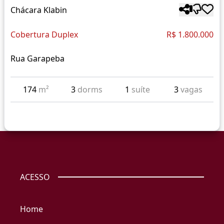
Chácara Klabin
Cobertura Duplex
R$ 1.800.000
Rua Garapeba
174
m²
3
dorms
1
suíte
3
vagas
ACESSO
Home