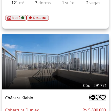
121
m²
3
dorms
1
suíte
2
vagas
Metrô
Destaque
Cód.: 291771
Chácara Klabin
Cobertura Duplex
R$ 5.800.000