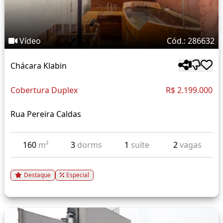
Vídeo
Cód.: 286632
Chácara Klabin
Cobertura Duplex
R$ 2.199.000
Rua Pereira Caldas
160
m²
3
dorms
1
suíte
2
vagas
Destaque
Especial