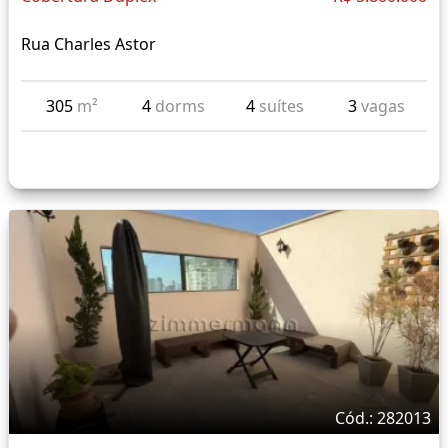
Rua Charles Astor
305
m²
4
dorms
4
suítes
3
vagas
Cód.: 282013