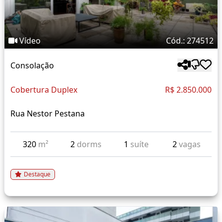
Vídeo
Cód.: 274512
Consolação
Cobertura Duplex
R$ 2.850.000
Rua Nestor Pestana
320
m²
2
dorms
1
suíte
2
vagas
Destaque