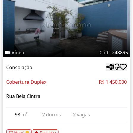
Vídeo
Cód.: 248895
Consolação
Cobertura Duplex
R$ 1.450.000
Rua Bela Cintra
98
m²
2
dorms
2
vagas
Metrô
Destaque