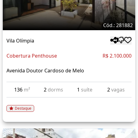
Cód.: 281882
Vila Olímpia
Cobertura Penthouse
R$ 2.100.000
Avenida Doutor Cardoso de Melo
136
m²
2
dorms
1
suíte
2
vagas
Destaque