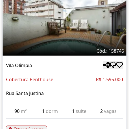
Cód.: 158745
Vila Olímpia
Cobertura Penthouse
R$ 1.595.000
Rua Santa Justina
90
m²
1
dorm
1
suíte
2
vagas
Compre já alugado