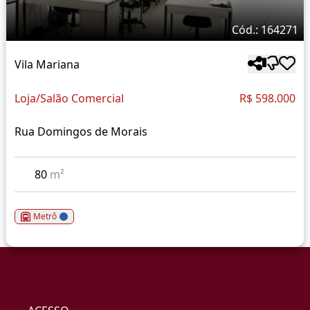
Cód.: 164271
Vila Mariana
Loja/Salão Comercial
R$ 598.000
Rua Domingos de Morais
80
m²
Metrô