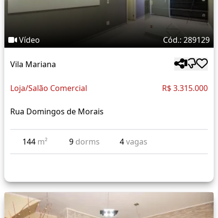
Vídeo
Cód.: 289129
Vila Mariana
Loja/Salão Comercial
R$ 3.315.000
Rua Domingos de Morais
144
m²
9
dorms
4
vagas