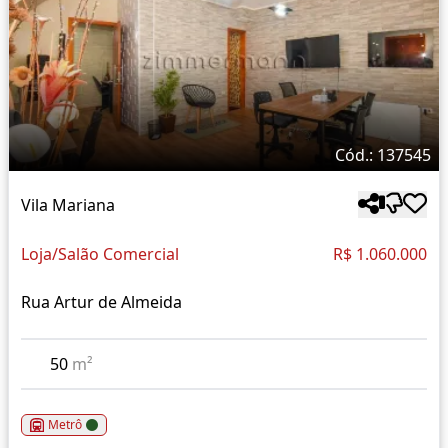
Cód.: 137545
Vila Mariana
Loja/Salão Comercial
R$ 1.060.000
Rua Artur de Almeida
50
m²
Metrô