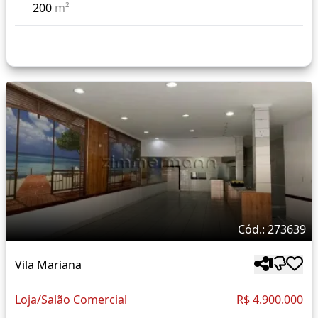
200
m²
Cód.: 273639
Vila Mariana
Loja/Salão Comercial
R$ 4.900.000