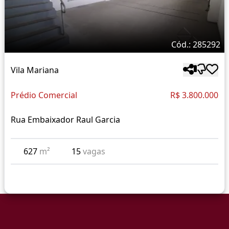
Cód.: 285292
Vila Mariana
Prédio Comercial
R$ 3.800.000
Rua Embaixador Raul Garcia
627
m²
15
vagas