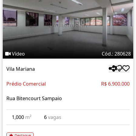
Vídeo
Cód.: 280628
Vila Mariana
Prédio Comercial
R$ 6.900.000
Rua Bitencourt Sampaio
1,000
m²
6
vagas
Destaque