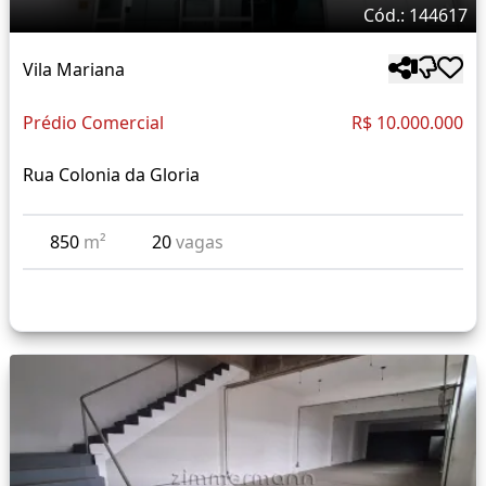
Cód.: 144617
Vila Mariana
Prédio Comercial
R$ 10.000.000
Rua Colonia da Gloria
850
m²
20
vagas