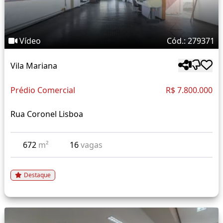
Vídeo
Cód.: 279371
Vila Mariana
Prédio Comercial
R$ 7.800.000
Rua Coronel Lisboa
672
m²
16
vagas
Destaque