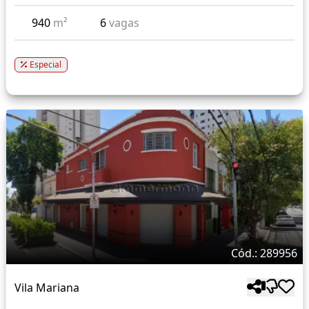
940
m²
6
vagas
Especial
Cód.: 289956
Vila Mariana