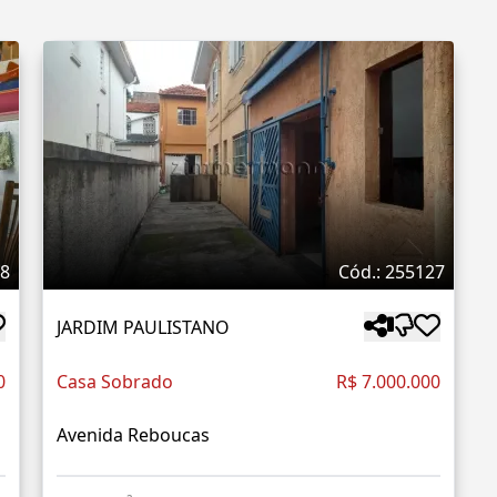
08
Cód.: 255127
JARDIM PAULISTANO
0
Casa Sobrado
R$ 7.000.000
Avenida Reboucas