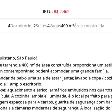
IPTU:
R$ 2.462
4
Dormitórios
2
Suítes
4
Vagas
400 m²
Área construída
listano, São Paulo!
 terreno e 400 m² de área construída proporciona um estilo
esign contemporâneo poderá acomodar uma grande família.
dar de baixo uma sala de estar, jantar, lavabo e copa / coz
o e 1 amplo escritório.
-se: aquecimento elétrico, armários embutidos nos quartos 
ula. A cozinha, ampla e iluminada, é o local perfeito para 
gem espaçosa para 4 carros, guarita de segurança com banh
sionais e câmeras modernas de segurança. A localização do 