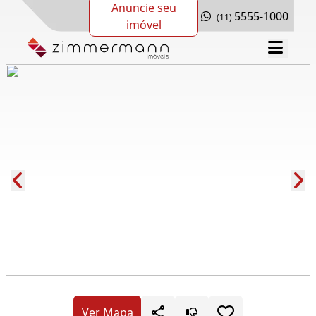
Anuncie seu
5555-1000
(11)
imóvel
Cód.: 278419
Ver Mapa