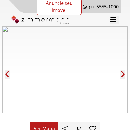
Anuncie seu
5555-1000
(11)
imóvel
Cód.: 281148
Ver Mapa