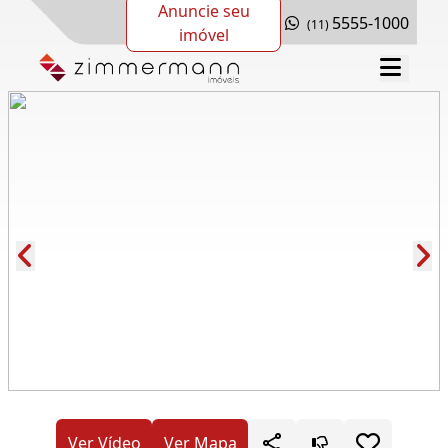
Anuncie seu
5555-1000
(11)
imóvel
Cód.: 280613
Ver Vídeo
Ver Mapa