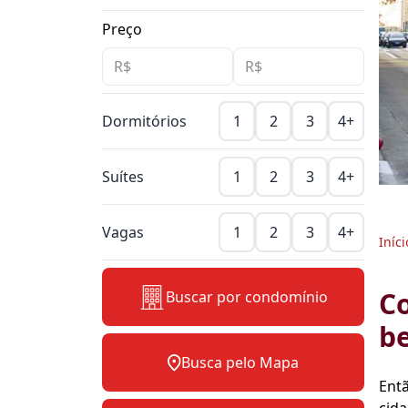
Preço
Dormitórios
1
2
3
4+
Suítes
1
2
3
4+
Vagas
1
2
3
4+
Iníci
Co
Buscar por condomínio
b
Busca pelo Mapa
Entã