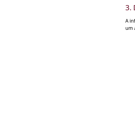
3.
A in
um a