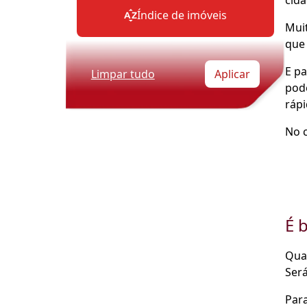
cida
Índice de imóveis
Mui
que
E pa
Limpar tudo
Aplicar
pod
rápi
No c
É 
Qua
Será
Para