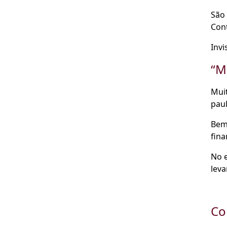
São 
Cont
Invi
“M
Muit
paul
Bem
fina
No 
leva
Co