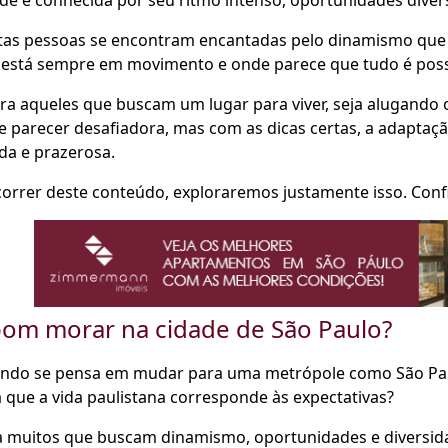
de é conhecida por seu ritmo intenso, oportunidades divers
tas pessoas se encontram encantadas pelo dinamismo que a
 está sempre em movimento e onde parece que tudo é poss
ra aqueles que buscam um lugar para viver, seja alugando
e parecer desafiadora, mas com as dicas certas, a adapta
da e prazerosa.
orrer deste conteúdo, exploraremos justamente isso. Confi
bom morar na cidade de São Paulo?
ndo se pensa em mudar para uma metrópole como São Pau
 que a vida paulistana corresponde às expectativas?
 muitos que buscam dinamismo, oportunidades e diversidad