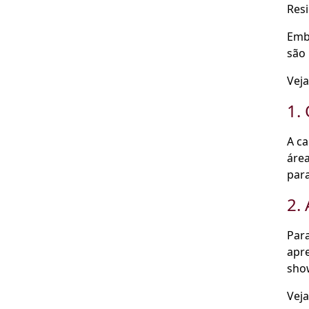
Resi
Emb
são
Vej
1.
A ca
área
para
2.
Para
apre
show
Vej