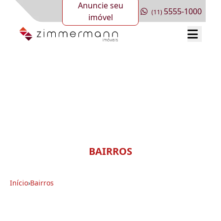
Anuncie seu
5555-1000
(11)
imóvel
BAIRROS
Início
›
Bairros