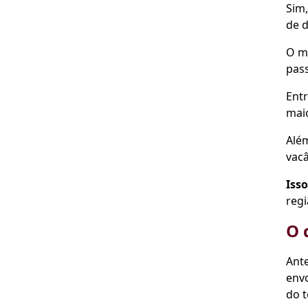
Sim,
de 
O me
pass
Entr
maio
Além
vacâ
Isso
regi
O 
Ante
envo
do 