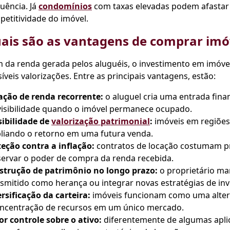
uência. Já
condomínios
com taxas elevadas podem afastar p
etitividade do imóvel.
ais são as vantagens de comprar imó
 da renda gerada pelos aluguéis, o investimento em imóvei
íveis valorizações. Entre as principais vantagens, estão:
ação de renda recorrente:
o aluguel cria uma entrada fina
visibilidade quando o imóvel permanece ocupado.
sibilidade de
valorização patrimonial
:
imóveis em regiões
liando o retorno em uma futura venda.
eção contra a inflação:
contratos de locação costumam pr
servar o poder de compra da renda recebida.
strução de patrimônio no longo prazo:
o proprietário ma
smitido como herança ou integrar novas estratégias de in
rsificação da carteira:
imóveis funcionam como uma alterna
oncentração de recursos em um único mercado.
r controle sobre o ativo:
diferentemente de algumas aplica