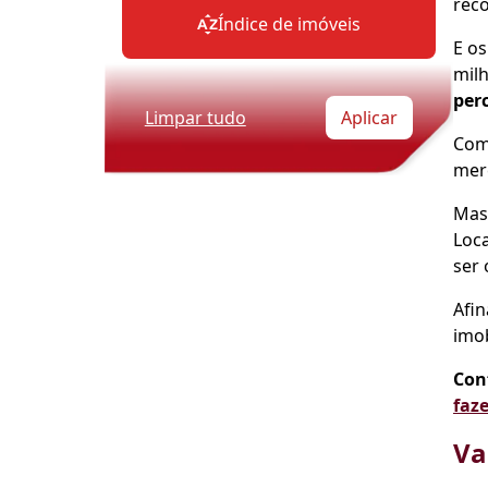
rec
Índice de imóveis
E os
milh
perc
Limpar tudo
Aplicar
Com 
mer
Mas
Loca
ser
Afin
imob
Con
faz
Va