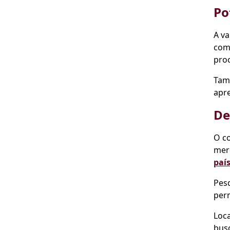
Po
A v
com
proc
Tam
apre
De
O c
mer
paí
Pesq
per
Loca
bus