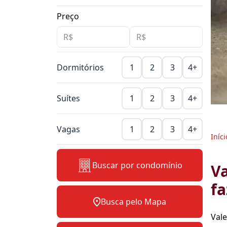
Preço
Dormitórios
1
2
3
4+
Suítes
1
2
3
4+
Vagas
1
2
3
4+
Iníci
Buscar por condomínio
Va
fa
Busca pelo Mapa
Val