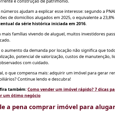
orrente e construção de patrimônio.
 números ajudam a explicar esse interesse: segundo a PNAD
ões de domicílios alugados em 2025, o equivalente a 23,8%
entual da série histórica iniciada em 2016
.
mais famílias vivendo de aluguel, muitos investidores pa
cado.
 o aumento da demanda por locação não significa que tod
lização, potencial de valorização, custos de manutenção, l
 observados com cuidado.
al, o que compensa mais: adquirir um imóvel para gerar re
iliários? Continue lendo e descubra!
fira também
:
Como vender um imóvel rápido? 7 dicas par
er um ótimo negócio
le a pena comprar imóvel para alugar