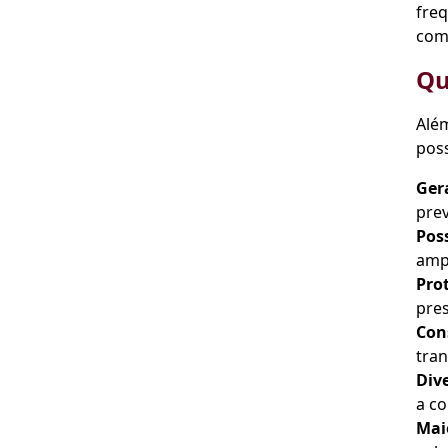
freq
comp
Qu
Além
poss
Ger
pre
Pos
amp
Prot
pre
Con
tran
Dive
a c
Maio