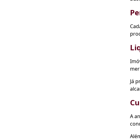
Pe
Cada
proc
Li
Imóv
merc
Já p
alc
Cu
A an
con
Alé