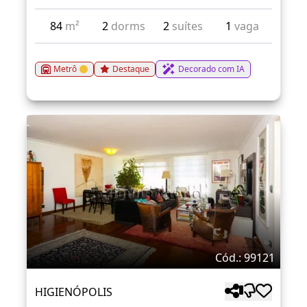
84
m²
2
dorms
2
suítes
1
vaga
Metrô
Destaque
Decorado com IA
Cód.: 99121
HIGIENÓPOLIS