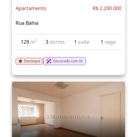
Apartamento
R$ 2.200.000
Rua Bahia
129
m²
3
dorms
1
suíte
1
vaga
Destaque
Decorado com IA