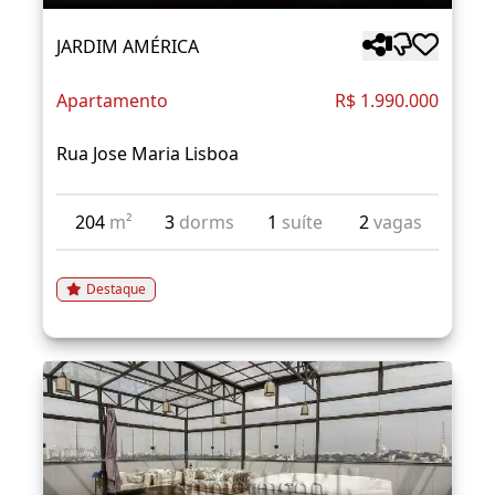
JARDIM AMÉRICA
Apartamento
R$ 1.990.000
Rua Jose Maria Lisboa
204
m²
3
dorms
1
suíte
2
vagas
Destaque