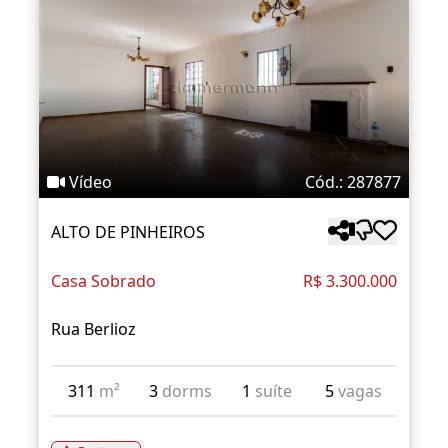
Vídeo
Cód.: 287877
ALTO DE PINHEIROS
Casa Sobrado
R$ 3.300.000
Rua Berlioz
311
m²
3
dorms
1
suíte
5
vagas