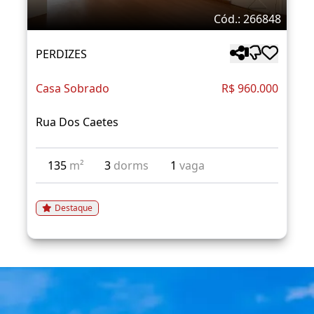
Cód.: 266848
PERDIZES
Casa Sobrado
R$ 960.000
Rua Dos Caetes
135
m²
3
dorms
1
vaga
Destaque