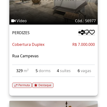
Vídeo
Cód.: 56977
PERDIZES
Cobertura Duplex
R$ 7.000.000
Rua Campevas
329
m²
5
dorms
4
suítes
6
vagas
Permuta
Destaque