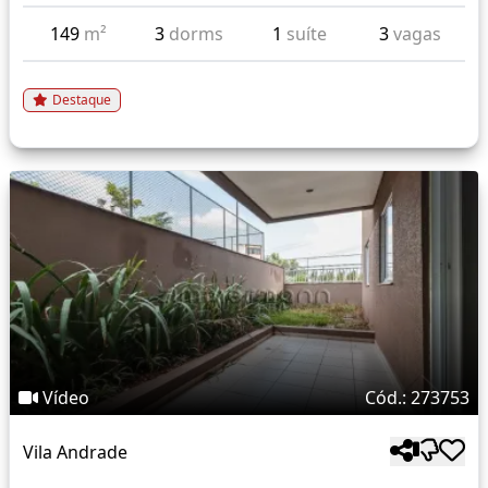
149
m²
3
dorms
1
suíte
3
vagas
Destaque
Vídeo
Cód.: 273753
Vila Andrade