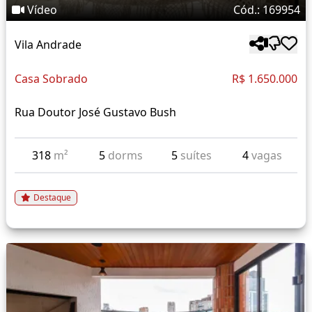
Vídeo
Cód.: 169954
Vila Andrade
Casa Sobrado
R$ 1.650.000
Rua Doutor José Gustavo Bush
318
m²
5
dorms
5
suítes
4
vagas
Destaque