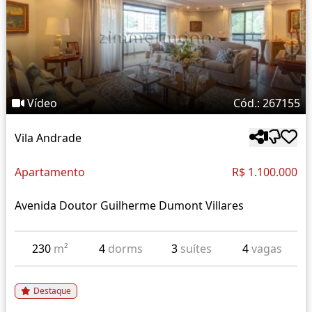
Vídeo
Cód.: 267155
Vila Andrade
Apartamento
R$ 1.100.000
Avenida Doutor Guilherme Dumont Villares
230
m²
4
dorms
3
suítes
4
vagas
Destaque