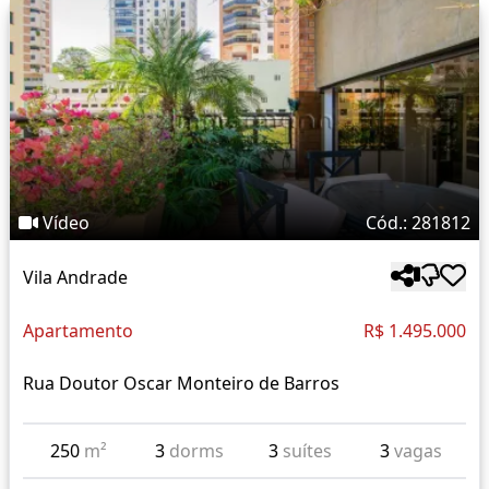
Vídeo
Cód.: 281812
Vila Andrade
Apartamento
R$ 1.495.000
Rua Doutor Oscar Monteiro de Barros
250
m²
3
dorms
3
suítes
3
vagas