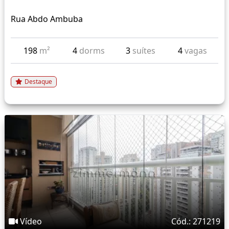
Rua Abdo Ambuba
198
m²
4
dorms
3
suítes
4
vagas
Destaque
Vídeo
Cód.: 271219