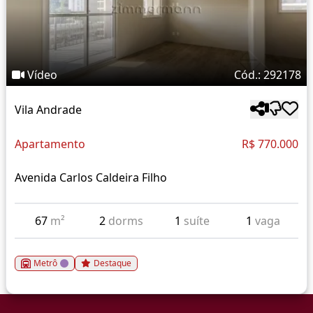
Vídeo
Cód.: 292178
Vila Andrade
Apartamento
R$ 770.000
Avenida Carlos Caldeira Filho
67
m²
2
dorms
1
suíte
1
vaga
Metrô
Destaque