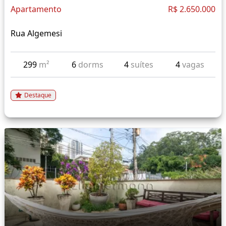
Apartamento
R$ 2.650.000
Rua Algemesi
299
m²
6
dorms
4
suítes
4
vagas
Destaque