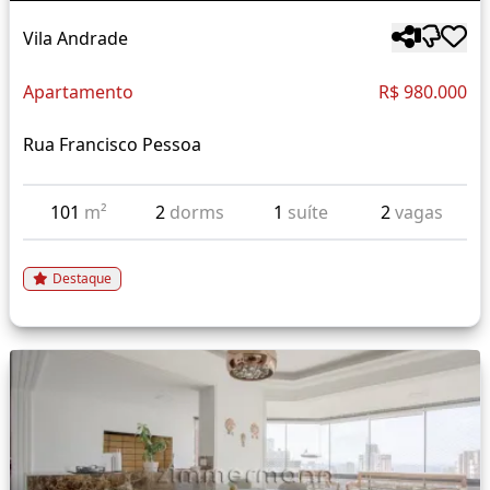
Vila Andrade
Apartamento
R$ 980.000
Rua Francisco Pessoa
101
m²
2
dorms
1
suíte
2
vagas
Destaque