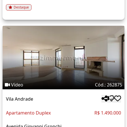
Destaque
Vídeo
Cód.: 262875
Vila Andrade
Apartamento Duplex
R$ 1.490.000
Avenida Giovanni Gronchi