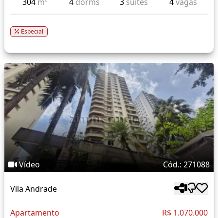
304
m²
4
dorms
3
suítes
4
vagas
Especial
Vídeo
Cód.: 271088
Vila Andrade
Apartamento
R$ 1.070.000