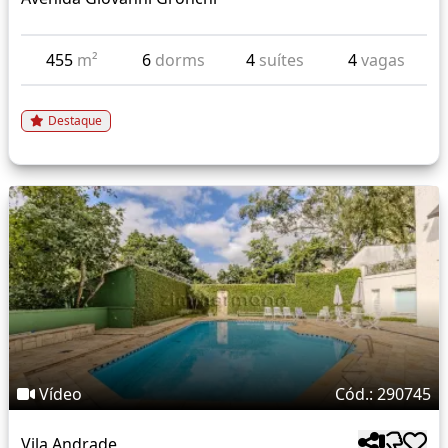
455
m²
6
dorms
4
suítes
4
vagas
Destaque
Vídeo
Cód.: 290745
Vila Andrade