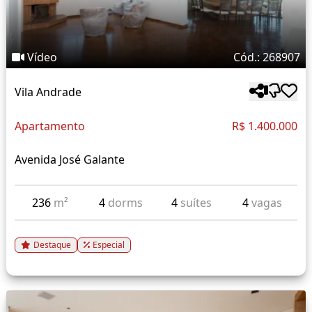
Vídeo
Cód.: 268907
Vila Andrade
Apartamento
R$ 1.400.000
Avenida José Galante
236
m²
4
dorms
4
suítes
4
vagas
Destaque
Especial