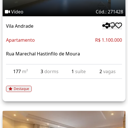
Vídeo
Cód.: 271428
Vila Andrade
Apartamento
R$ 1.100.000
Rua Marechal Hastinfilo de Moura
177
m²
3
dorms
1
suíte
2
vagas
Destaque