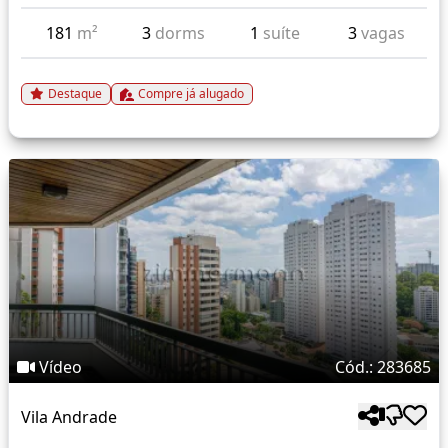
181
m²
3
dorms
1
suíte
3
vagas
Destaque
Compre já alugado
Vídeo
Cód.: 283685
Vila Andrade