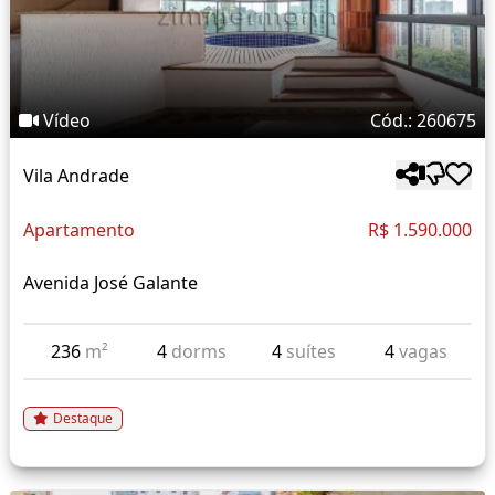
Vídeo
Cód.: 260675
Vila Andrade
Apartamento
R$ 1.590.000
Avenida José Galante
236
m²
4
dorms
4
suítes
4
vagas
Destaque