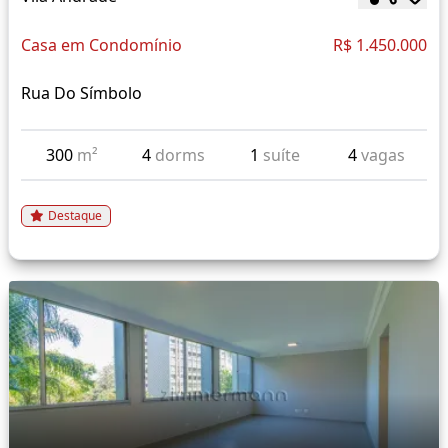
Casa em Condomínio
R$ 1.450.000
Rua Do Símbolo
300
m²
4
dorms
1
suíte
4
vagas
Destaque