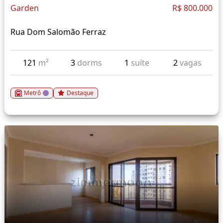
Garden
R$ 800.000
Rua Dom Salomão Ferraz
121
m²
3
dorms
1
suíte
2
vagas
Metrô
Destaque