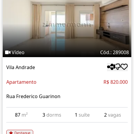
Vídeo
Cód.: 289008
Vila Andrade
Apartamento
R$ 820.000
Rua Frederico Guarinon
87
m²
3
dorms
1
suíte
2
vagas
Destaque