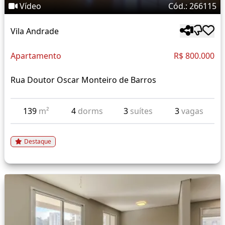
Vídeo
Cód.: 266115
Vila Andrade
Apartamento
R$ 800.000
Rua Doutor Oscar Monteiro de Barros
139
m²
4
dorms
3
suítes
3
vagas
Destaque