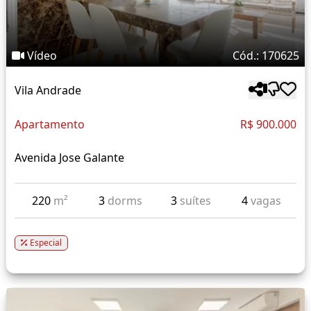
Vídeo
Cód.: 170625
Vila Andrade
Apartamento
R$ 900.000
Avenida Jose Galante
220
m²
3
dorms
3
suítes
4
vagas
Especial