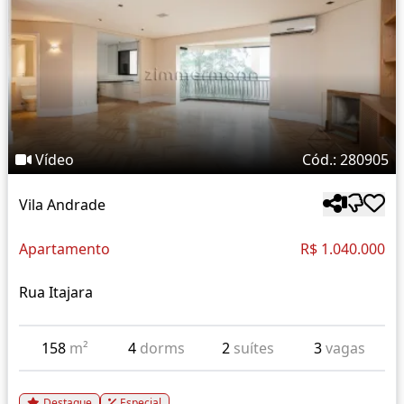
Vídeo
Cód.: 280905
Vila Andrade
Apartamento
R$ 1.040.000
Rua Itajara
158
m²
4
dorms
2
suítes
3
vagas
Destaque
Especial