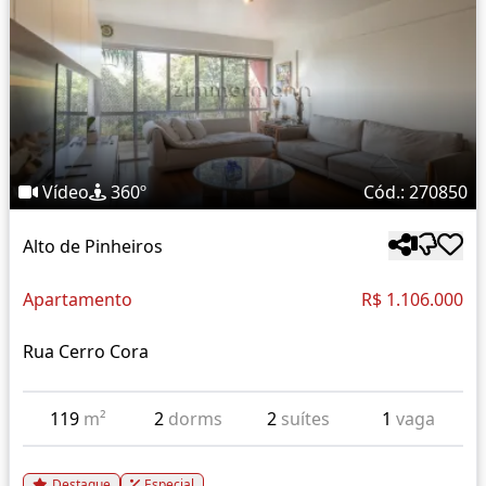
Vídeo
360º
Cód.: 270850
Alto de Pinheiros
Apartamento
R$ 1.106.000
Rua Cerro Cora
119
m²
2
dorms
2
suítes
1
vaga
Destaque
Especial