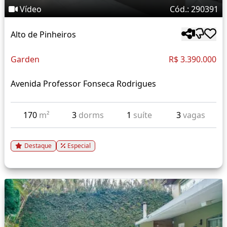
Vídeo
Cód.: 290391
Alto de Pinheiros
Garden
R$ 3.390.000
Avenida Professor Fonseca Rodrigues
170
m²
3
dorms
1
suíte
3
vagas
Destaque
Especial