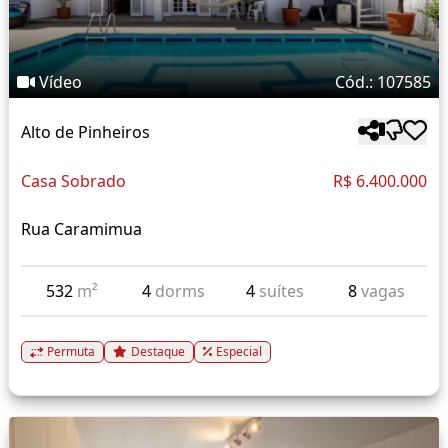
Vídeo
Cód.: 107585
Alto de Pinheiros
Casa Sobrado
R$ 6.400.000
Rua Caramimua
532
m²
4
dorms
4
suítes
8
vagas
Permuta
Destaque
Especial