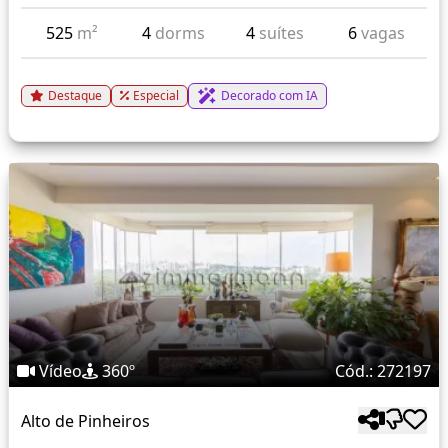
525
m²
4
dorms
4
suítes
6
vagas
Destaque
Especial
Decorado com IA
Vídeo
360º
Cód.: 272197
Alto de Pinheiros