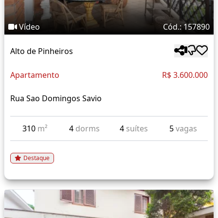
Vídeo
Cód.: 157890
Alto de Pinheiros
Apartamento
R$ 3.600.000
Rua Sao Domingos Savio
310
m²
4
dorms
4
suítes
5
vagas
Destaque