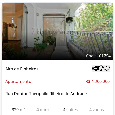
Cód.: 101754
Alto de Pinheiros
Apartamento
R$ 4.200.000
Rua Doutor Theophilo Ribeiro de Andrade
320
m²
4
dorms
4
suítes
4
vagas