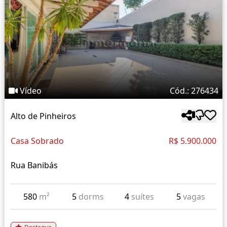
Vídeo
Cód.: 276434
Alto de Pinheiros
Casa Sobrado
R$ 5.900.000
Rua Banibás
580
m²
5
dorms
4
suítes
5
vagas