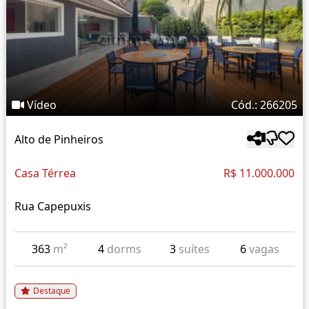
Vídeo
Cód.: 266205
Alto de Pinheiros
Casa Térrea
R$ 11.000.000
Rua Capepuxis
363
m²
4
dorms
3
suítes
6
vagas
Destaque