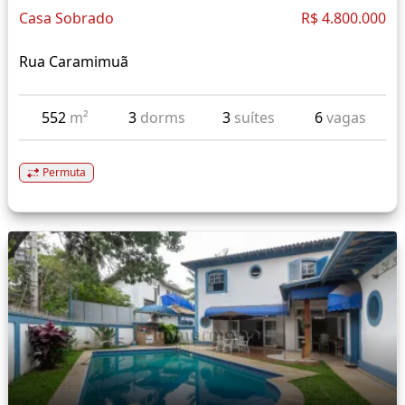
Casa Sobrado
R$ 4.800.000
Rua Caramimuã
552
m²
3
dorms
3
suítes
6
vagas
Permuta