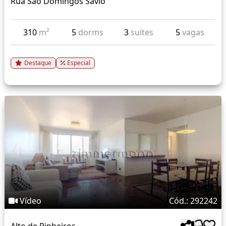
Rua Sao Domingos Savio
310
m²
5
dorms
3
suítes
5
vagas
Destaque
Especial
Vídeo
Cód.: 292242
Alto de Pinheiros