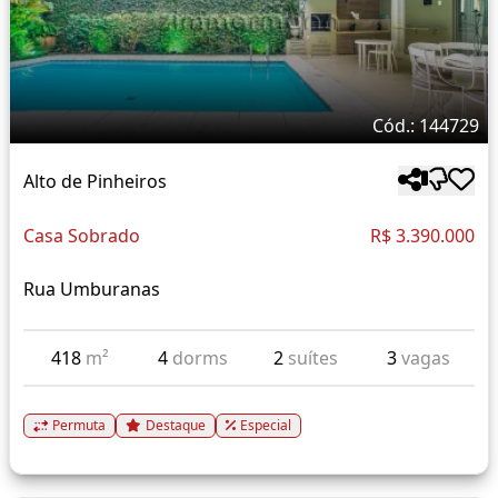
Cód.: 144729
Alto de Pinheiros
Casa Sobrado
R$ 3.390.000
Rua Umburanas
418
m²
4
dorms
2
suítes
3
vagas
Permuta
Destaque
Especial