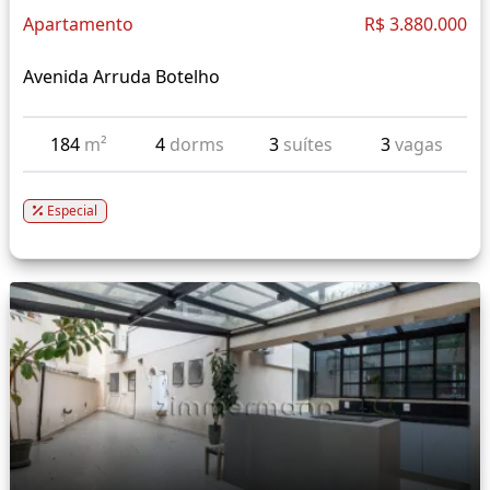
Apartamento
R$ 3.880.000
Avenida Arruda Botelho
184
m²
4
dorms
3
suítes
3
vagas
Especial