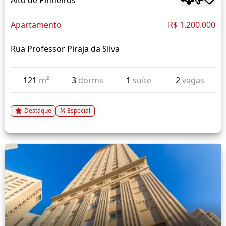
Apartamento
R$ 1.200.000
Rua Professor Piraja da Silva
121
m²
3
dorms
1
suíte
2
vagas
Destaque
Especial