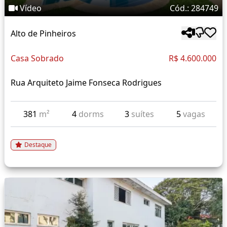
Vídeo
Cód.: 284749
Alto de Pinheiros
Casa Sobrado
R$ 4.600.000
Rua Arquiteto Jaime Fonseca Rodrigues
381
m²
4
dorms
3
suítes
5
vagas
Destaque