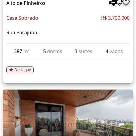
Alto de Pinheiros
Casa Sobrado
R$ 3.700.000
Rua Barajuba
387
m²
5
dorms
3
suítes
4
vagas
Destaque