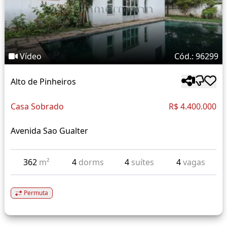
Vídeo
Cód.: 96299
Alto de Pinheiros
Casa Sobrado
R$ 4.400.000
Avenida Sao Gualter
362
m²
4
dorms
4
suítes
4
vagas
Permuta