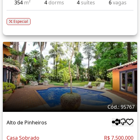
354
m²
4
dorms
4
suítes
6
vagas
Especial
Cód.: 95767
Alto de Pinheiros
Casa Sobrado
R$ 7.500.000