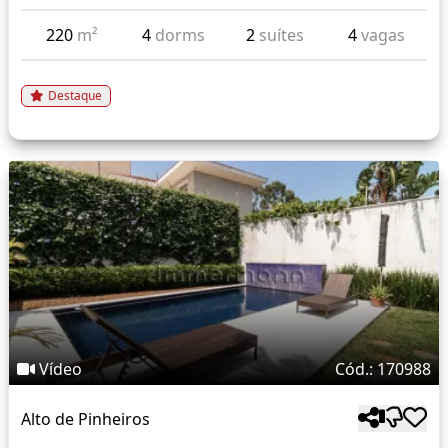
220
m²
4
dorms
2
suítes
4
vagas
Destaque
Vídeo
Cód.: 170988
Alto de Pinheiros