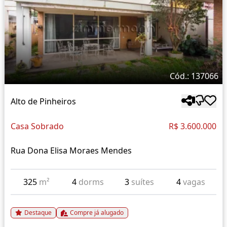
Cód.: 137066
Alto de Pinheiros
Casa Sobrado
R$ 3.600.000
Rua Dona Elisa Moraes Mendes
325
m²
4
dorms
3
suítes
4
vagas
Destaque
Compre já alugado