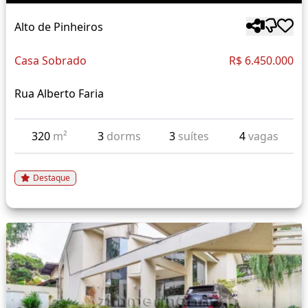
Alto de Pinheiros
Casa Sobrado
R$ 6.450.000
Rua Alberto Faria
320
m²
3
dorms
3
suítes
4
vagas
Destaque