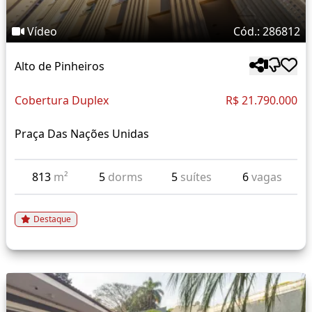
Vídeo
Cód.: 286812
Alto de Pinheiros
Cobertura Duplex
R$ 21.790.000
Praça Das Nações Unidas
813
m²
5
dorms
5
suítes
6
vagas
Destaque