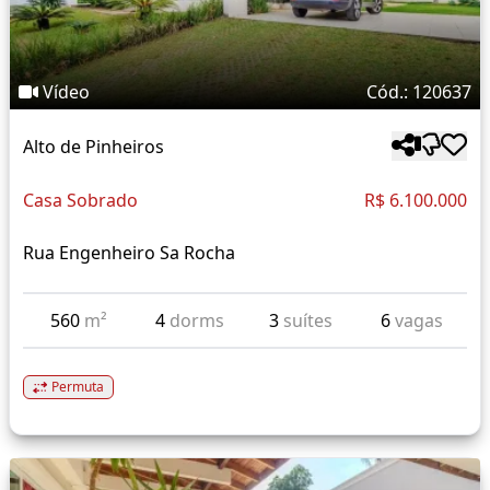
Vídeo
Cód.: 120637
Alto de Pinheiros
Casa Sobrado
R$ 6.100.000
Rua Engenheiro Sa Rocha
560
m²
4
dorms
3
suítes
6
vagas
Permuta