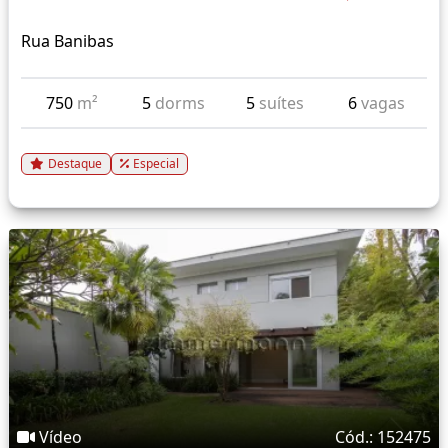
Rua Banibas
750
m²
5
dorms
5
suítes
6
vagas
Destaque
Especial
Vídeo
Cód.: 152475