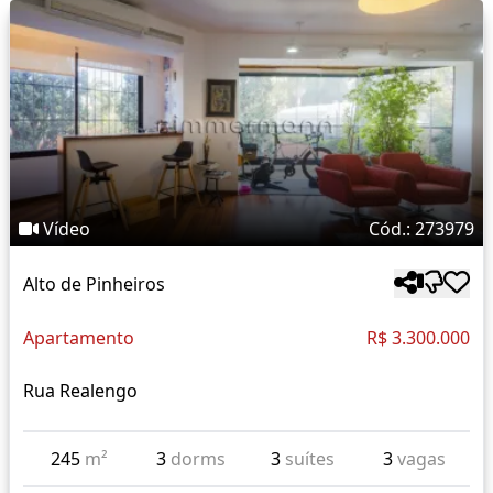
Vídeo
Cód.: 273979
Alto de Pinheiros
Apartamento
R$ 3.300.000
Rua Realengo
245
m²
3
dorms
3
suítes
3
vagas