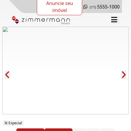
Anuncie seu
5555-1000
(11)
imóvel
Cód.: 262496
Especial