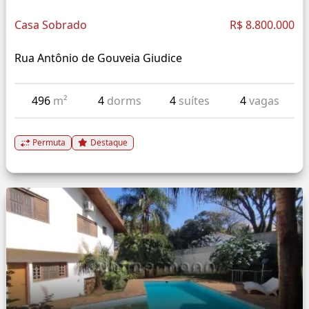
Casa Sobrado
R$ 8.800.000
Rua Antônio de Gouveia Giudice
496
m²
4
dorms
4
suítes
4
vagas
Permuta
Destaque