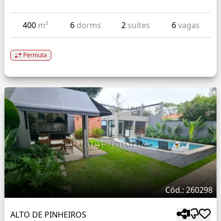
400
m²
6
dorms
2
suítes
6
vagas
Permuta
Cód.: 260298
ALTO DE PINHEIROS