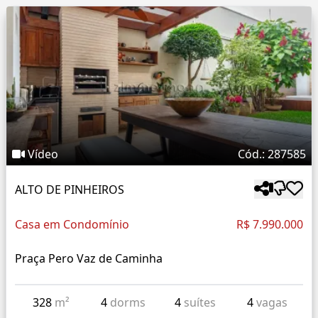
Vídeo
Cód.: 287585
ALTO DE PINHEIROS
Casa em Condomínio
R$ 7.990.000
Praça Pero Vaz de Caminha
328
m²
4
dorms
4
suítes
4
vagas