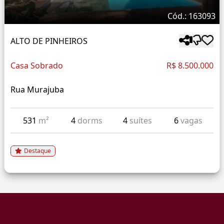
Cód.: 163093
ALTO DE PINHEIROS
Casa Sobrado
R$ 8.500.000
Rua Murajuba
531
m²
4
dorms
4
suítes
6
vagas
Destaque