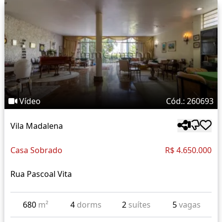
Vídeo
Cód.: 260693
Vila Madalena
Casa Sobrado
R$ 4.650.000
Rua Pascoal Vita
680
m²
4
dorms
2
suítes
5
vagas