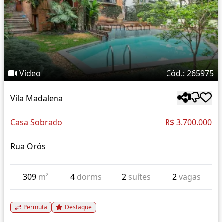
Vídeo
Cód.: 265975
Vila Madalena
Casa Sobrado
R$ 3.700.000
Rua Orós
309
m²
4
dorms
2
suítes
2
vagas
Permuta
Destaque