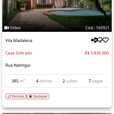
Vídeo
Cód.: 169921
Vila Madalena
Casa Sobrado
R$ 5.830.000
Rua Natingui
385
m²
4
dorms
2
suítes
7
vagas
Permuta
Destaque