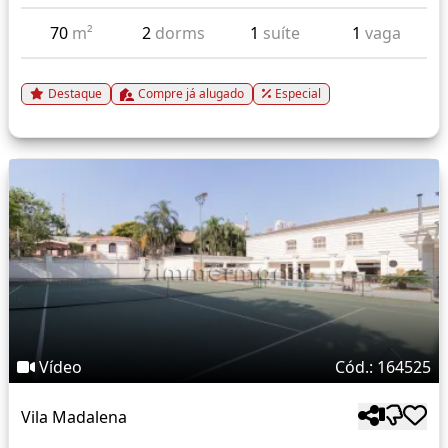
70
m²
2
dorms
1
suíte
1
vaga
Destaque
Compre já alugado
Especial
Vídeo
Cód.: 164525
Vila Madalena