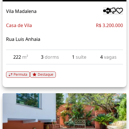
Vila Madalena
Casa de Vila
R$ 3.200.000
Rua Luis Anhaia
222
m²
3
dorms
1
suíte
4
vagas
Permuta
Destaque