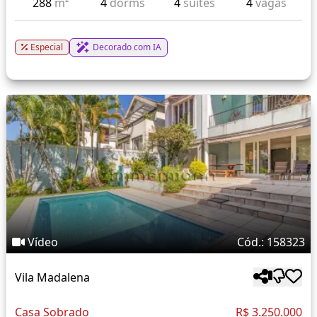
288
m²
4
dorms
4
suítes
4
vagas
Especial
Decorado com IA
Vídeo
Cód.: 158323
Vila Madalena
Casa Sobrado
R$ 3.250.000