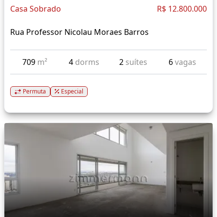
Casa Sobrado
R$ 12.800.000
Rua Professor Nicolau Moraes Barros
709
m²
4
dorms
2
suítes
6
vagas
Permuta
Especial