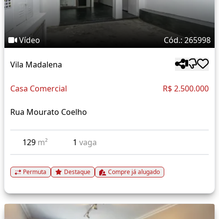
Vídeo
Cód.: 265998
Vila Madalena
Casa Comercial
R$ 2.500.000
Rua Mourato Coelho
129
m²
1
vaga
Permuta
Destaque
Compre já alugado