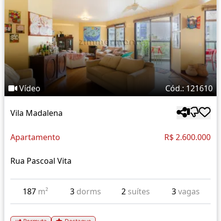
Vídeo
Cód.: 121610
Vila Madalena
Apartamento
R$ 2.600.000
Rua Pascoal Vita
187
m²
3
dorms
2
suítes
3
vagas