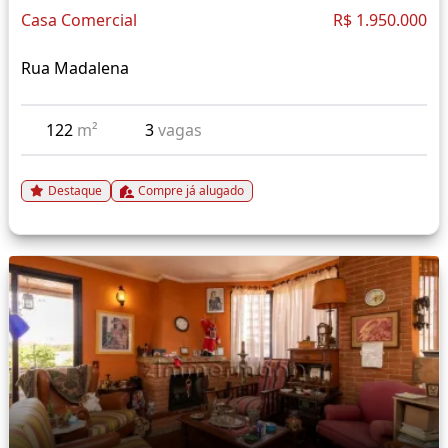
Casa Comercial
R$ 1.950.000
Rua Madalena
122
m²
3
vagas
Destaque
Compre já alugado