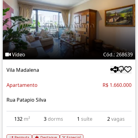
Vídeo
Cód.: 268639
Vila Madalena
Apartamento
R$ 1.660.000
Rua Patapio Silva
132
m²
3
dorms
1
suíte
2
vagas
Permuta
Destaque
Especial