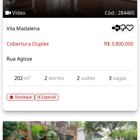
Vídeo
Cód.: 284465
Vila Madalena
Cobertura Duplex
R$ 3.800.000
Rua Agisse
202
m²
2
dorms
2
suítes
3
vagas
Destaque
Especial