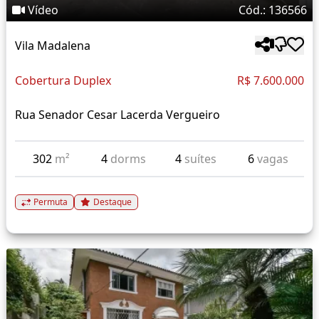
Vídeo
Cód.: 136566
Vila Madalena
Cobertura Duplex
R$ 7.600.000
Rua Senador Cesar Lacerda Vergueiro
302
m²
4
dorms
4
suítes
6
vagas
Permuta
Destaque