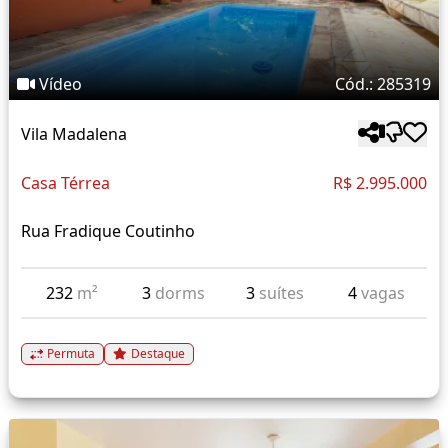
Vídeo
Cód.: 285319
Vila Madalena
Casa Térrea
R$ 2.995.000
Rua Fradique Coutinho
232
m²
3
dorms
3
suítes
4
vagas
Permuta
Destaque