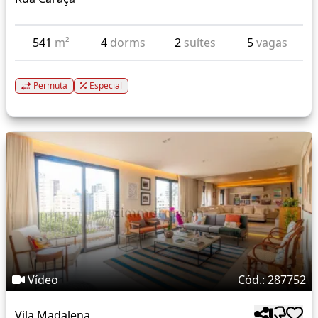
541
m²
4
dorms
2
suítes
5
vagas
Permuta
Especial
Vídeo
Cód.: 287752
Vila Madalena