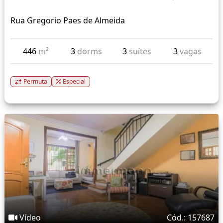
Rua Gregorio Paes de Almeida
446
m²
3
dorms
3
suítes
3
vagas
Permuta
Especial
Vídeo
Cód.: 157687