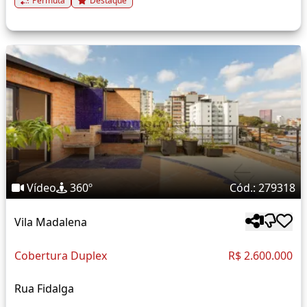
Permuta
Destaque
Vídeo
360º
Cód.: 279318
Vila Madalena
Cobertura Duplex
R$ 2.600.000
Rua Fidalga