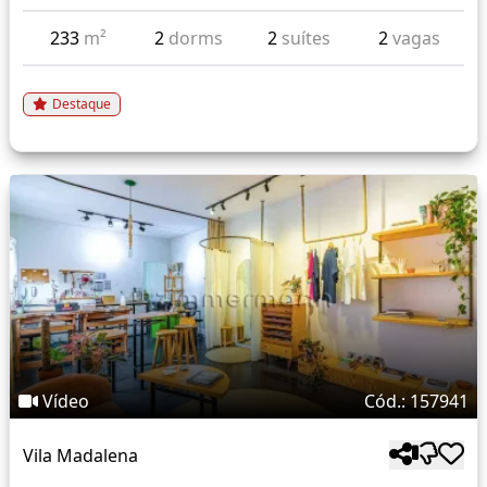
233
m²
2
dorms
2
suítes
2
vagas
Destaque
Vídeo
Cód.: 157941
Vila Madalena