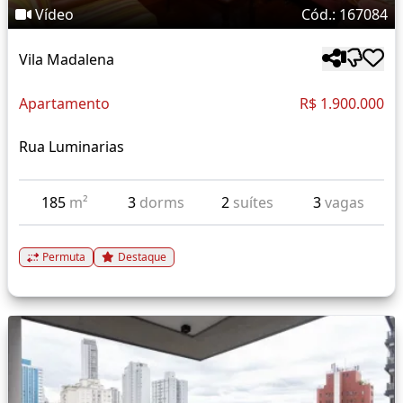
Vídeo
Cód.: 167084
Vila Madalena
Apartamento
R$ 1.900.000
Rua Luminarias
185
m²
3
dorms
2
suítes
3
vagas
Permuta
Destaque