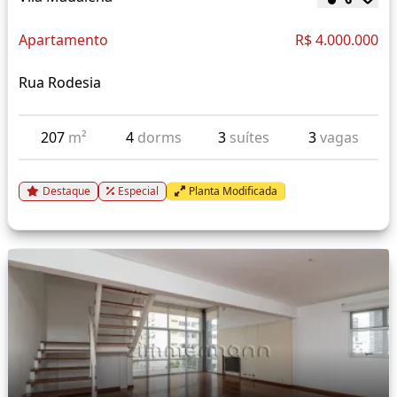
Apartamento
R$ 4.000.000
Rua Rodesia
207
m²
4
dorms
3
suítes
3
vagas
Destaque
Especial
Planta Modificada