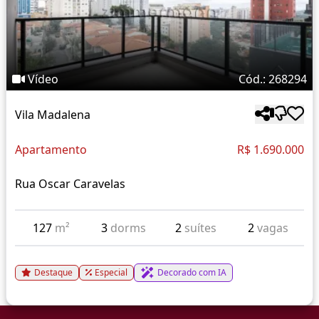
Vídeo
Cód.: 268294
Vila Madalena
Apartamento
R$ 1.690.000
Rua Oscar Caravelas
127
m²
3
dorms
2
suítes
2
vagas
Destaque
Especial
Decorado com IA