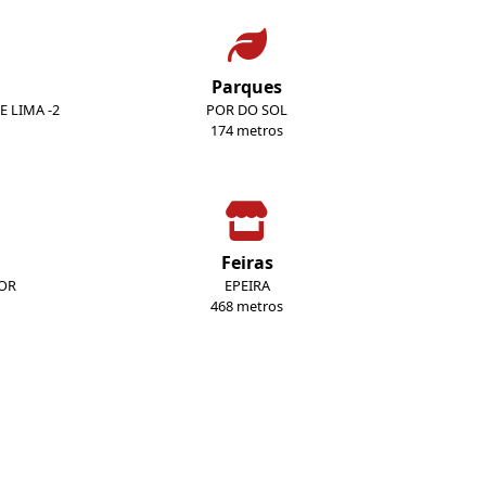
Parques
E LIMA -2
POR DO SOL
174 metros
Feiras
DOR
EPEIRA
468 metros