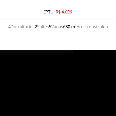
IPTU:
R$ 4.006
4
Dormitórios
2
Suítes
5
Vagas
680 m²
Área construída