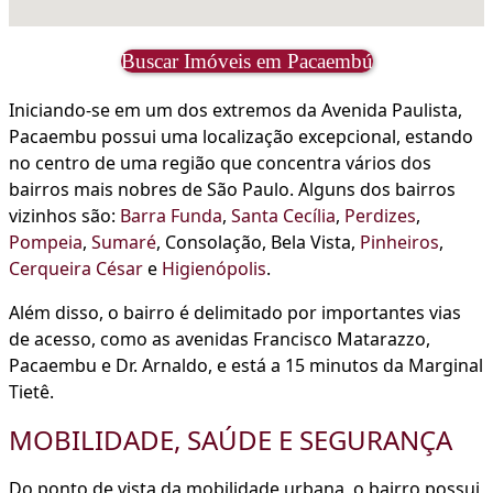
Buscar Imóveis em Pacaembú
Iniciando-se em um dos extremos da Avenida Paulista,
Pacaembu possui uma localização excepcional, estando
no centro de uma região que concentra vários dos
bairros mais nobres de São Paulo. Alguns dos bairros
vizinhos são:
Barra Funda
,
Santa Cecília
,
Perdizes
,
Pompeia
,
Sumaré
, Consolação, Bela Vista,
Pinheiros
,
Cerqueira César
e
Higienópolis
.
Além disso, o bairro é delimitado por importantes vias
de acesso, como as avenidas Francisco Matarazzo,
Pacaembu e Dr. Arnaldo, e está a 15 minutos da Marginal
Tietê.
MOBILIDADE, SAÚDE E SEGURANÇA
Do ponto de vista da mobilidade urbana, o bairro possui