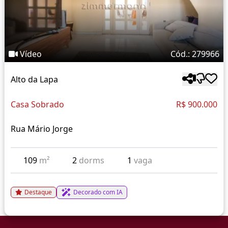
Vídeo
Cód.: 279966
Alto da Lapa
Casa Sobrado
R$ 900.000
Rua Mário Jorge
109
m²
2
dorms
1
vaga
Destaque
Decorado com IA