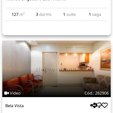
127
m²
3
dorms
1
suíte
1
vaga
Vídeo
Cód.: 262906
Bela Vista