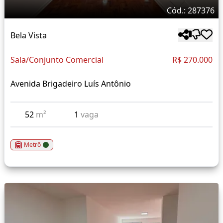
Cód.: 287376
Bela Vista
Sala/Conjunto Comercial
R$ 270.000
Avenida Brigadeiro Luís Antônio
52
m²
1
vaga
Metrô