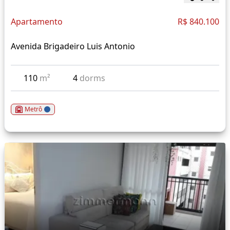
Apartamento
R$ 840.100
Avenida Brigadeiro Luis Antonio
110
m²
4
dorms
Metrô