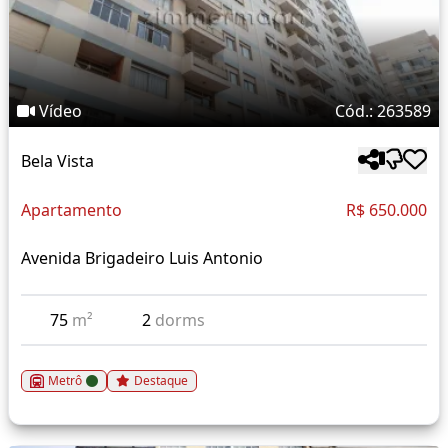
Vídeo
Cód.: 263589
Bela Vista
Apartamento
R$ 650.000
Avenida Brigadeiro Luis Antonio
75
m²
2
dorms
Metrô
Destaque