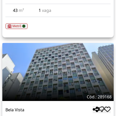
43
m²
1
vaga
Metrô
Cód.: 289168
Bela Vista