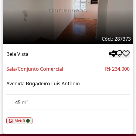
Cód.: 287373
Bela Vista
Sala/Conjunto Comercial
R$ 234.000
Avenida Brigadeiro Luís Antônio
45
m²
Metrô