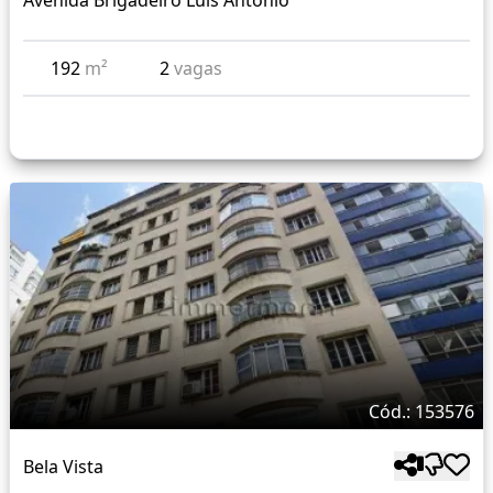
Avenida Brigadeiro Luís Antônio
192
m²
2
vagas
Cód.: 153576
Bela Vista