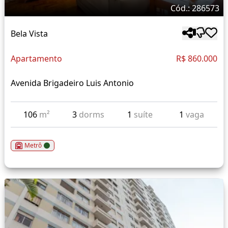
Cód.: 286573
Bela Vista
Apartamento
R$ 860.000
Avenida Brigadeiro Luis Antonio
106
m²
3
dorms
1
suíte
1
vaga
Metrô