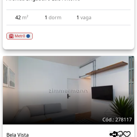
42
m²
1
dorm
1
vaga
Metrô
Cód.: 278117
Bela Vista