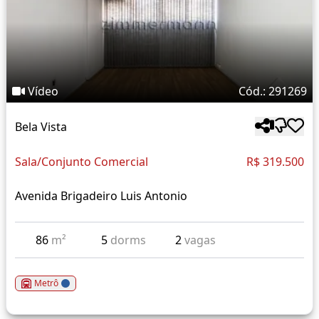
Vídeo
Cód.: 291269
Bela Vista
Sala/Conjunto Comercial
R$ 319.500
Avenida Brigadeiro Luis Antonio
86
m²
5
dorms
2
vagas
Metrô