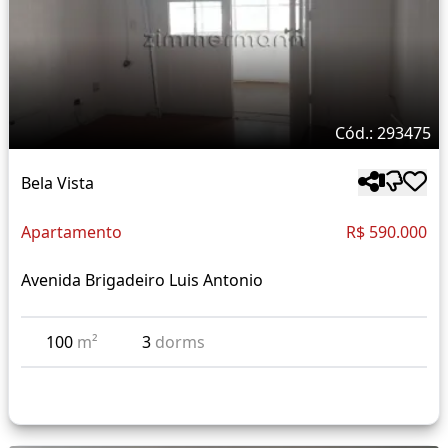
Cód.: 293475
Bela Vista
Apartamento
R$ 590.000
Avenida Brigadeiro Luis Antonio
100
m²
3
dorms