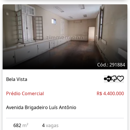
Cód.: 291884
Bela Vista
Prédio Comercial
R$ 4.400.000
Avenida Brigadeiro Luís Antônio
682
m²
4
vagas