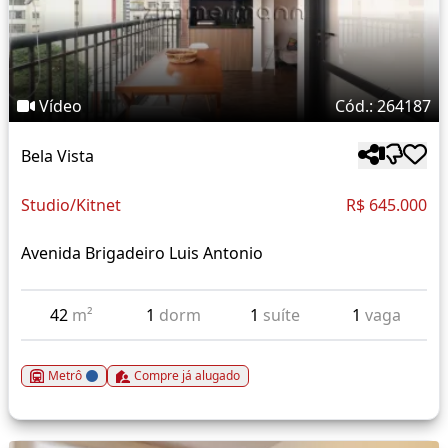
Vídeo
Cód.: 264187
Bela Vista
Studio/Kitnet
R$ 645.000
Avenida Brigadeiro Luis Antonio
42
m²
1
dorm
1
suíte
1
vaga
Metrô
Compre já alugado