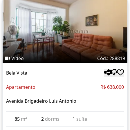
Vídeo
Cód.: 288819
Bela Vista
Apartamento
R$ 638.000
Avenida Brigadeiro Luis Antonio
85
m²
2
dorms
1
suíte