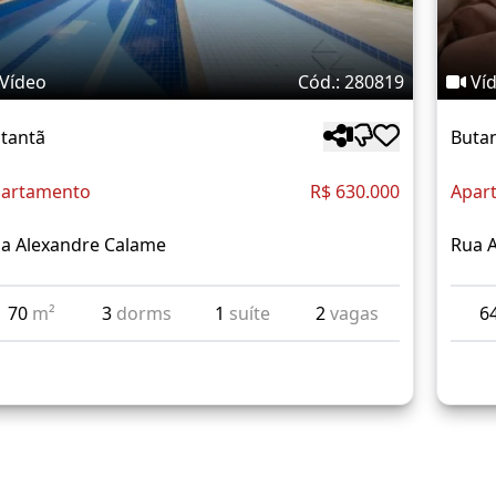
Vídeo
Cód.: 280819
Ví
tantã
Buta
artamento
R$ 630.000
Apar
a Alexandre Calame
Rua 
70
m²
3
dorms
1
suíte
2
vagas
6