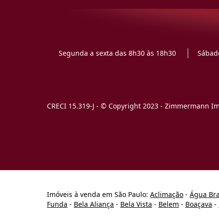
Segunda a sexta das 8h30 às 18h30
Sábado
CRECI 15.319-J - © Copyright 2023 - Zimmermann Imó
Imóveis à venda em São Paulo:
Aclimação
-
Água Br
Funda
-
Bela Aliança
-
Bela Vista
-
Belem
-
Boaçava
-