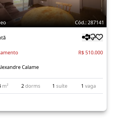
deo
Cód.: 287141
ntã
tamento
R$ 510.000
Alexandre Calame
4
m²
2
dorms
1
suíte
1
vaga