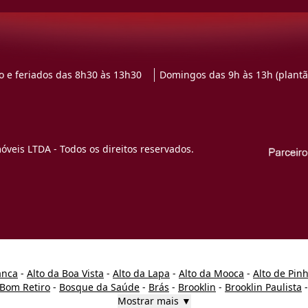
 e feriados das 8h30 às 13h30
Domingos das 9h às 13h (plantã
veis LTDA - Todos os direitos reservados.
anca
-
Alto da Boa Vista
-
Alto da Lapa
-
Alto da Mooca
-
Alto de Pin
Bom Retiro
-
Bosque da Saúde
-
Brás
-
Brooklin
-
Brooklin Paulista
Mostrar mais ▼