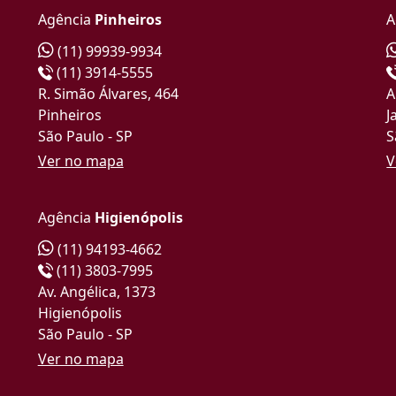
Agência
Pinheiros
A
(11) 99939-9934
(11) 3914-5555
R. Simão Álvares, 464
A
Pinheiros
J
São Paulo - SP
S
Ver no mapa
V
Agência
Higienópolis
(11) 94193-4662
(11) 3803-7995
Av. Angélica, 1373
Higienópolis
São Paulo - SP
Ver no mapa