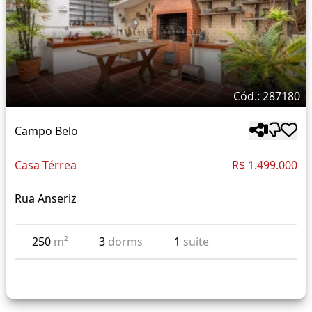
Cód.: 287180
Campo Belo
Casa Térrea
R$ 1.499.000
Rua Anseriz
250
m²
3
dorms
1
suíte