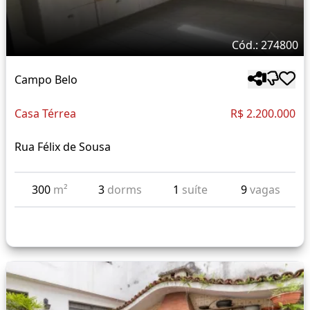
Cód.: 274800
Campo Belo
Casa Térrea
R$ 2.200.000
Rua Félix de Sousa
300
m²
3
dorms
1
suíte
9
vagas