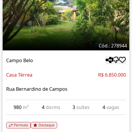
Cód.: 278944
Campo Belo
Casa Térrea
R$ 6.850.000
Rua Bernardino de Campos
980
m²
4
dorms
3
suítes
4
vagas
Permuta
Destaque