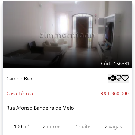
Cód.: 156331
Campo Belo
Casa Térrea
R$ 1.360.000
Rua Afonso Bandeira de Melo
100
m²
2
dorms
1
suíte
2
vagas