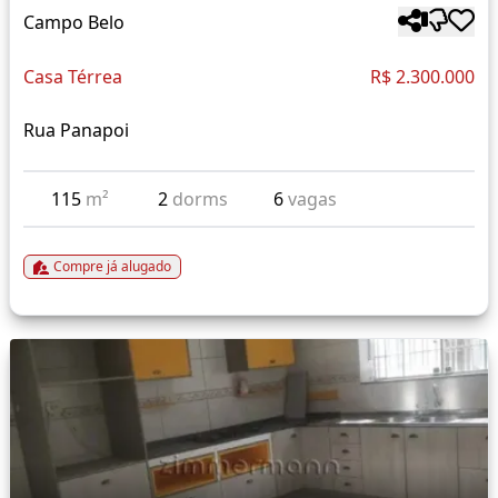
Campo Belo
Casa Térrea
R$ 2.300.000
Rua Panapoi
115
m²
2
dorms
6
vagas
Compre já alugado