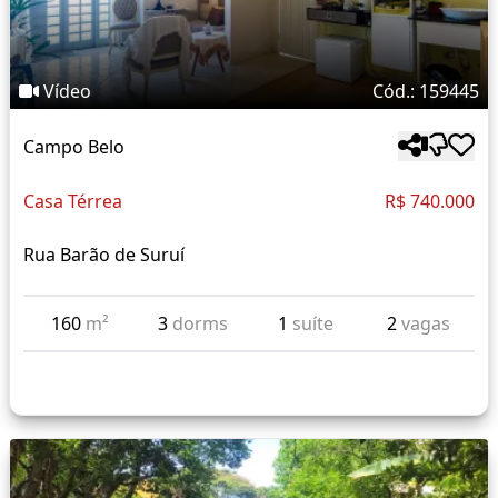
Vídeo
Cód.: 159445
Campo Belo
Casa Térrea
R$ 740.000
Rua Barão de Suruí
160
m²
3
dorms
1
suíte
2
vagas