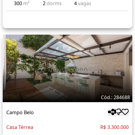
300
m²
2
dorms
4
vagas
Cód.: 284688
Campo Belo
Casa Térrea
R$ 3.300.000