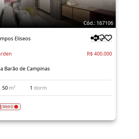
Cód.: 167106
mpos Eliseos
rden
R$ 400.000
a Barão de Campinas
50
m²
1
dorm
Metrô