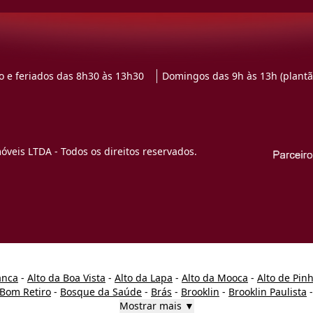
 e feriados das 8h30 às 13h30
Domingos das 9h às 13h (plantã
veis LTDA - Todos os direitos reservados.
anca
-
Alto da Boa Vista
-
Alto da Lapa
-
Alto da Mooca
-
Alto de Pin
Bom Retiro
-
Bosque da Saúde
-
Brás
-
Brooklin
-
Brooklin Paulista
Mostrar mais ▼