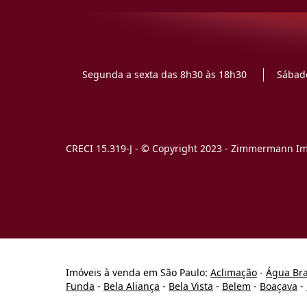
Segunda a sexta das 8h30 às 18h30
Sábado
CRECI 15.319-J - © Copyright 2023 - Zimmermann Imó
Imóveis à venda em São Paulo:
Aclimação
-
Água Br
Funda
-
Bela Aliança
-
Bela Vista
-
Belem
-
Boaçava
-