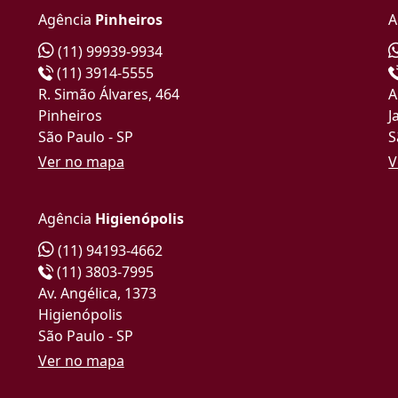
Agência
Pinheiros
A
(11) 99939-9934
(11) 3914-5555
R. Simão Álvares, 464
A
Pinheiros
J
São Paulo - SP
S
Ver no mapa
V
Agência
Higienópolis
(11) 94193-4662
(11) 3803-7995
Av. Angélica, 1373
Higienópolis
São Paulo - SP
Ver no mapa