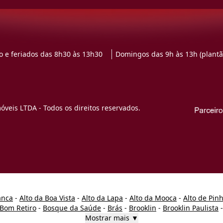
 e feriados das 8h30 às 13h30
Domingos das 9h às 13h (plantã
veis LTDA - Todos os direitos reservados.
anca
-
Alto da Boa Vista
-
Alto da Lapa
-
Alto da Mooca
-
Alto de Pin
Bom Retiro
-
Bosque da Saúde
-
Brás
-
Brooklin
-
Brooklin Paulista
Mostrar mais ▼