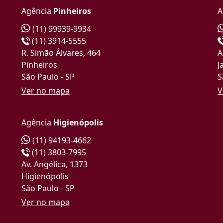
Agência
Pinheiros
A
(11) 99939-9934
(11) 3914-5555
R. Simão Álvares, 464
A
Pinheiros
J
São Paulo - SP
S
Ver no mapa
V
Agência
Higienópolis
(11) 94193-4662
(11) 3803-7995
Av. Angélica, 1373
Higienópolis
São Paulo - SP
Ver no mapa