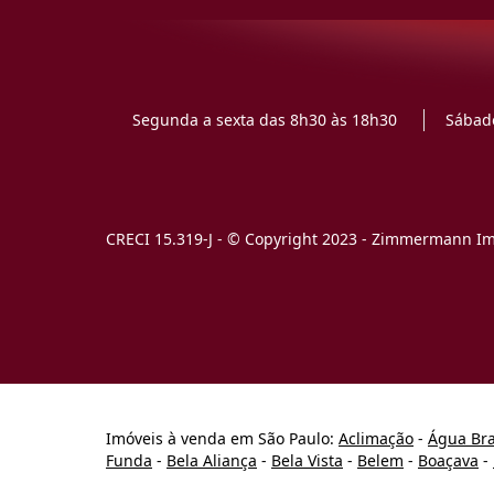
Segunda a sexta das 8h30 às 18h30
Sábado
CRECI 15.319-J - © Copyright 2023 - Zimmermann Imó
Imóveis à venda em São Paulo:
Aclimação
-
Água Br
Funda
-
Bela Aliança
-
Bela Vista
-
Belem
-
Boaçava
-