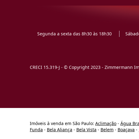
Segunda a sexta das 8h30 às 18h30
Sábado
CRECI 15.319-J - © Copyright 2023 - Zimmermann Imó
Imóveis à venda em São Paulo:
Aclimação
-
Água Br
Funda
-
Bela Aliança
-
Bela Vista
-
Belem
-
Boaçava
-