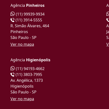
Agência
Pinheiros
A
(11) 99939-9934
(11) 3914-5555
R. Simão Álvares, 464
A
Pinheiros
J
São Paulo - SP
S
Ver no mapa
V
Agência
Higienópolis
(11) 94193-4662
(11) 3803-7995
Av. Angélica, 1373
Higienópolis
São Paulo - SP
Ver no mapa