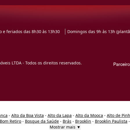
 e feriados das 8h30 às 13h30
Domingos das 9h às 13h (plantã
veis LTDA - Todos os direitos reservados.
anca
-
Alto da Boa Vista
-
Alto da Lapa
-
Alto da Mooca
-
Alto de Pin
Bom Retiro
-
Bosque da Saúde
-
Brás
-
Brooklin
-
Brooklin Paulista
Mostrar mais ▼