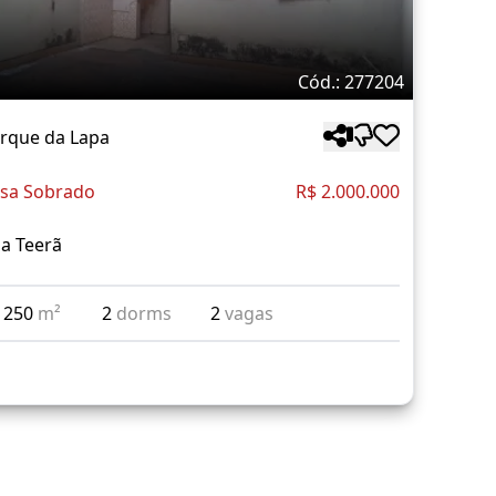
Cód.: 277204
rque da Lapa
sa Sobrado
R$ 2.000.000
a Teerã
250
m²
2
dorms
2
vagas