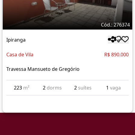
Cód.: 276374
Ipiranga
Casa de Vila
R$ 890.000
Travessa Mansueto de Gregório
223
m²
2
dorms
2
suítes
1
vaga