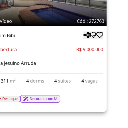
Vídeo
Cód.: 272763
aim Bibi
bertura
R$ 9.000.000
a Jesuino Arruda
311
m²
4
dorms
4
suítes
4
vagas
Destaque
Decorado com IA