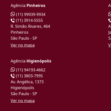
Agência
Pinheiros
A
(11) 99939-9934
(11) 3914-5555
R. Simão Álvares, 464
A
Pinheiros
J
São Paulo - SP
S
Ver no mapa
V
Agência
Higienópolis
(11) 94193-4662
(11) 3803-7995
Av. Angélica, 1373
Higienópolis
São Paulo - SP
Ver no mapa