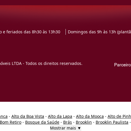
 e feriados das 8h30 às 13h30
Domingos das 9h às 13h (plantã
veis LTDA - Todos os direitos reservados.
anca
-
Alto da Boa Vista
-
Alto da Lapa
-
Alto da Mooca
-
Alto de Pin
Bom Retiro
-
Bosque da Saúde
-
Brás
-
Brooklin
-
Brooklin Paulista
Mostrar mais ▼