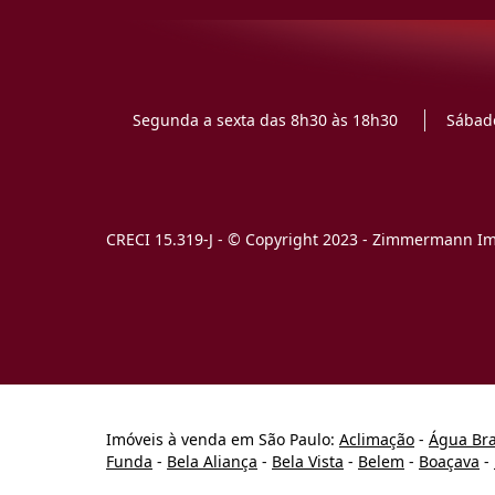
Segunda a sexta das 8h30 às 18h30
Sábado
CRECI 15.319-J - © Copyright 2023 - Zimmermann Imó
Imóveis à venda em São Paulo:
Aclimação
-
Água Br
Funda
-
Bela Aliança
-
Bela Vista
-
Belem
-
Boaçava
-