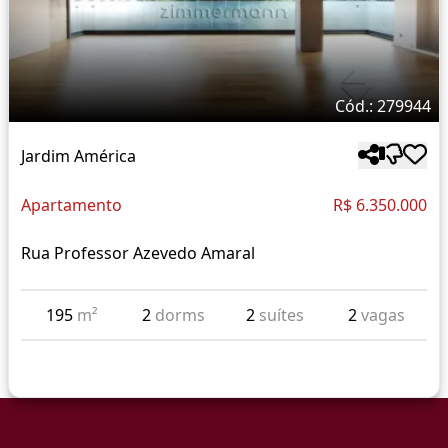
Cód.: 279944
Jardim América
Apartamento
R$ 6.350.000
Rua Professor Azevedo Amaral
195
m²
2
dorms
2
suítes
2
vagas