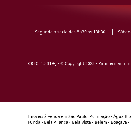
Segunda a sexta das 8h30 às 18h30
Sábado
CRECI 15.319-J - © Copyright 2023 - Zimmermann Imó
Imóveis à venda em São Paulo:
Aclimação
-
Água Br
Funda
-
Bela Aliança
-
Bela Vista
-
Belem
-
Boaçava
-