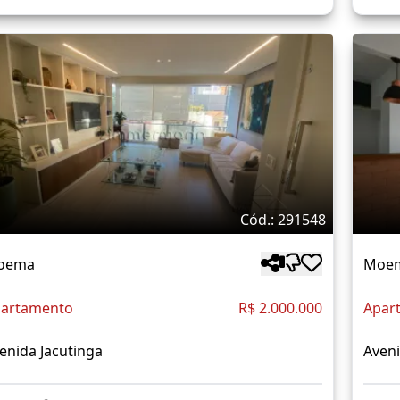
Cód.: 291548
oema
Moe
artamento
R$ 2.000.000
Apar
enida Jacutinga
Aveni