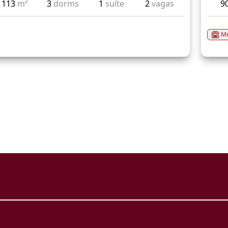
113
m²
3
dorms
1
suíte
2
vagas
9
Me