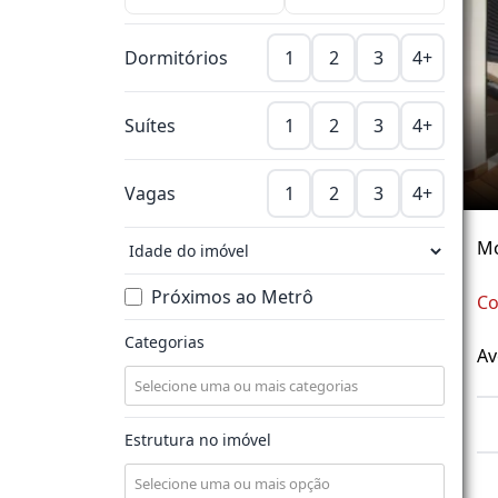
Dormitórios
1
2
3
4+
Suítes
1
2
3
4+
Vagas
1
2
3
4+
M
Próximos ao Metrô
Co
Categorias
Av
Estrutura no imóvel