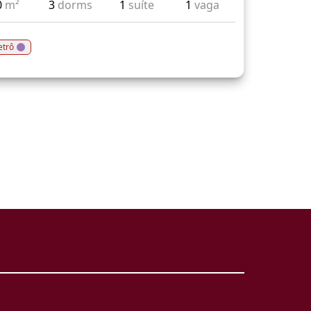
0
m²
3
dorms
1
suíte
1
vaga
trô