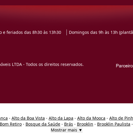
 e feriados das 8h30 às 13h30
Domingos das 9h às 13h (plantã
veis LTDA - Todos os direitos reservados.
anca
-
Alto da Boa Vista
-
Alto da Lapa
-
Alto da Mooca
-
Alto de Pin
Bom Retiro
-
Bosque da Saúde
-
Brás
-
Brooklin
-
Brooklin Paulista
Mostrar mais ▼