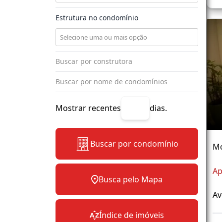
Estrutura no condomínio
Mostrar recentes
dias.
Buscar por condomínio
M
Ap
Busca pelo Mapa
Av
Índice de imóveis