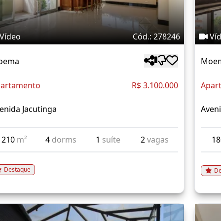
Vídeo
Cód.: 278246
Ví
oema
Moe
artamento
R$ 3.100.000
Apar
enida Jacutinga
Aveni
210
m²
4
dorms
1
suíte
2
vagas
1
Destaque
De