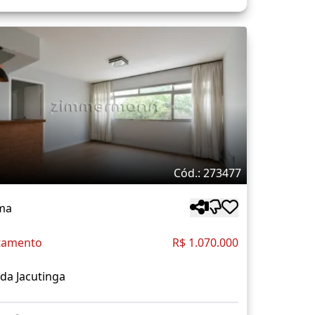
Cód.: 273477
ma
tamento
R$ 1.070.000
da Jacutinga