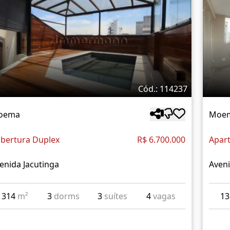
Cód.: 114237
oema
Moe
bertura Duplex
R$ 6.700.000
Apar
enida Jacutinga
Aveni
314
m²
3
dorms
3
suítes
4
vagas
1