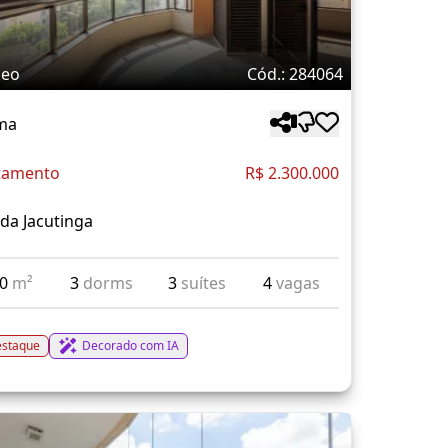
deo
Cód.: 284064
ma
tamento
R$ 2.300.000
da Jacutinga
80
m²
3
dorms
3
suítes
4
vagas
staque
Decorado com IA