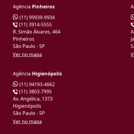
Agência
Pinheiros
A
(11) 99939-9934
(11) 3914-5555
R. Simão Álvares, 464
A
Pinheiros
J
São Paulo - SP
S
Ver no mapa
V
Agência
Higienópolis
(11) 94193-4662
(11) 3803-7995
Av. Angélica, 1373
Higienópolis
São Paulo - SP
Ver no mapa