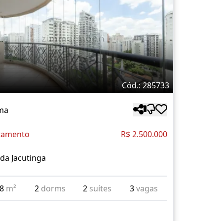
Cód.: 285733
ma
tamento
R$ 2.500.000
da Jacutinga
38
m²
2
dorms
2
suítes
3
vagas