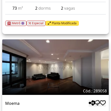
73
m²
2
dorms
2
vagas
Metrô
Especial
Planta Modificada
Cód.: 289058
Moema