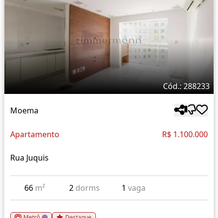
Cód.: 288233
Moema
Apartamento
R$ 1.100.000
Rua Juquis
66
m²
2
dorms
1
vaga
Metrô
Destaque