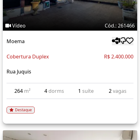
Vídeo
Cód.: 261466
Moema
Cobertura Duplex
R$ 2.400.000
Rua Juquis
264
m²
4
dorms
1
suíte
2
vagas
Destaque