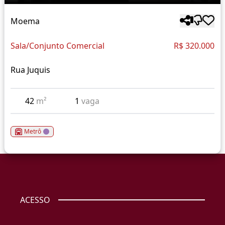
Moema
Sala/Conjunto Comercial
R$ 320.000
Rua Juquis
42
m²
1
vaga
Metrô
ACESSO