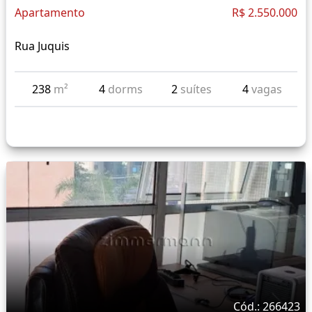
Apartamento
R$ 2.550.000
Rua Juquis
238
m²
4
dorms
2
suítes
4
vagas
Cód.: 266423