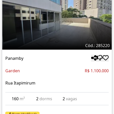
Cód.: 285220
Panamby
Garden
R$ 1.100.000
Rua Itapimirum
160
m²
2
dorms
2
vagas