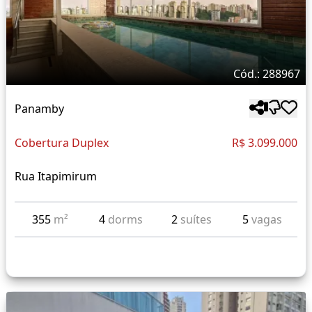
Cód.: 288967
Panamby
Cobertura Duplex
R$ 3.099.000
Rua Itapimirum
355
m²
4
dorms
2
suítes
5
vagas