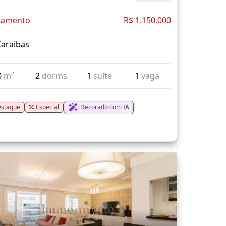
tamento
R$ 1.150.000
Caraibas
0
m²
2
dorms
1
suíte
1
vaga
staque
Especial
Decorado com IA