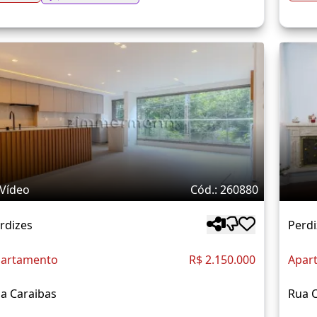
Vídeo
Cód.: 260880
rdizes
Perdi
artamento
R$ 2.150.000
Apar
a Caraibas
Rua 