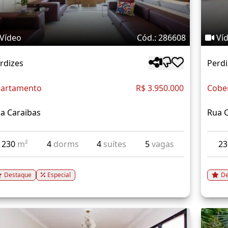
Vídeo
Cód.: 286608
Ví
rdizes
Perdi
artamento
R$ 3.950.000
Cobe
a Caraibas
Rua 
230
m²
4
dorms
4
suítes
5
vagas
2
Destaque
Especial
De