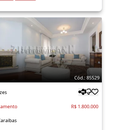
Cód.: 85529
zes
tamento
R$ 1.800.000
Caraibas