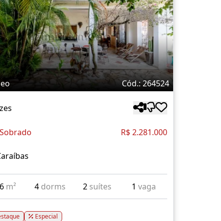
deo
Cód.: 264524
zes
 Sobrado
R$ 2.281.000
Caraíbas
26
m²
4
dorms
2
suítes
1
vaga
staque
Especial