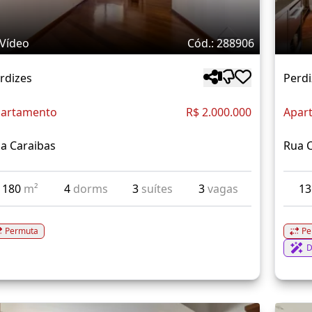
Vídeo
Cód.: 288906
rdizes
Perdi
artamento
R$ 2.000.000
Apar
a Caraibas
Rua 
180
m²
4
dorms
3
suítes
3
vagas
1
Permuta
Pe
D