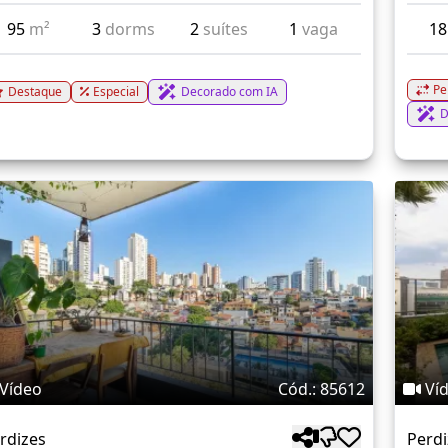
95
m²
3
dorms
2
suítes
1
vaga
1
Pe
Destaque
Especial
Decorado com IA
D
Vídeo
Cód.: 85612
Ví
rdizes
Perdi