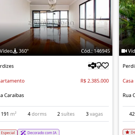
Vídeo
360º
Cód.: 146945
Ví
rdizes
Perdi
artamento
R$ 2.385.000
Casa
a Caraibas
Rua 
191
m²
4
dorms
2
suítes
3
vagas
4
De
Especial
Decorado com IA