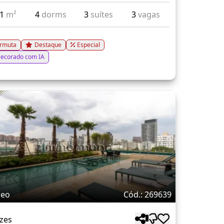
81
m²
4
dorms
3
suítes
3
vagas
rmuta
Destaque
Especial
ecorado com IA
deo
Cód.: 269639
zes