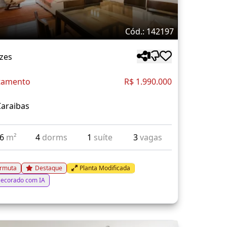
Cód.: 142197
zes
tamento
R$ 1.990.000
Caraibas
36
m²
4
dorms
1
suíte
3
vagas
rmuta
Destaque
Planta Modificada
ecorado com IA