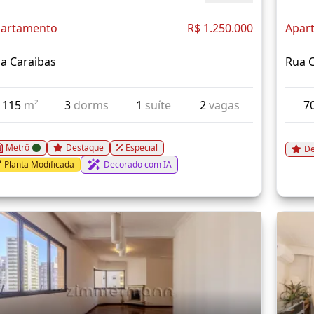
artamento
R$ 1.250.000
Apar
a Caraibas
Rua 
115
m²
3
dorms
1
suíte
2
vagas
7
Metrô
Destaque
Especial
De
Planta Modificada
Decorado com IA