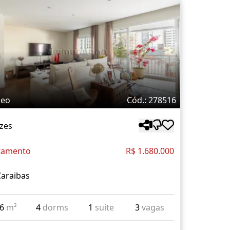
deo
Cód.: 278516
zes
tamento
R$ 1.680.000
Caraibas
36
m²
4
dorms
1
suíte
3
vagas