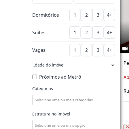
Dormitórios
1
2
3
4+
Suítes
1
2
3
4+
Vagas
1
2
3
4+
Pe
Próximos ao Metrô
Ap
Categorias
Ru
Estrutura no imóvel