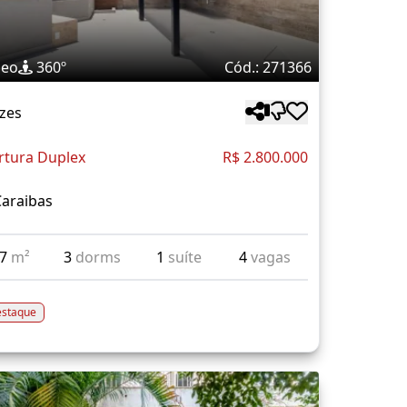
deo
360º
Cód.: 271366
zes
rtura Duplex
R$ 2.800.000
Caraibas
37
m²
3
dorms
1
suíte
4
vagas
staque