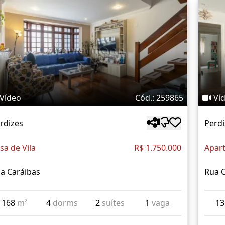
Vídeo
Cód.: 259865
Ví
rdizes
Perdi
sa de Vila
R$ 1.750.000
Apar
a Caráibas
Rua 
168
m²
4
dorms
2
suítes
1
vaga
1