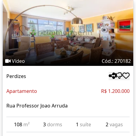
Vídeo
Cód.: 270182
Perdizes
Apartamento
R$ 1.200.000
Rua Professor Joao Arruda
108
m²
3
dorms
1
suíte
2
vagas