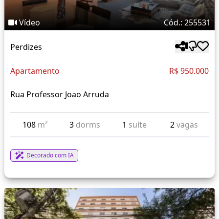
Vídeo
Cód.: 255531
Perdizes
Apartamento
R$ 950.000
Rua Professor Joao Arruda
108
m²
3
dorms
1
suíte
2
vagas
Decorado com IA