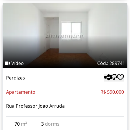
Vídeo
Cód.: 289741
Perdizes
Apartamento
R$ 590.000
Rua Professor Joao Arruda
70
m²
3
dorms