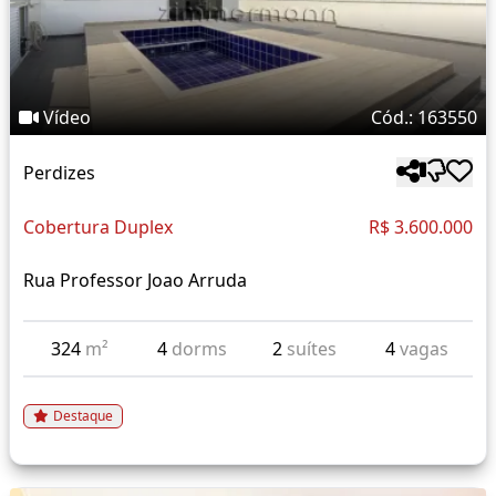
Vídeo
Cód.: 163550
Perdizes
Cobertura Duplex
R$ 3.600.000
Rua Professor Joao Arruda
324
m²
4
dorms
2
suítes
4
vagas
Destaque