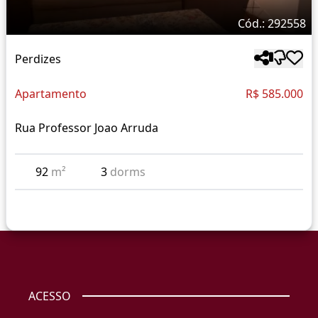
Cód.: 292558
Perdizes
Apartamento
R$ 585.000
Rua Professor Joao Arruda
92
m²
3
dorms
ACESSO