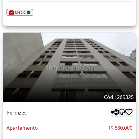
Metrô
Cód.: 269325
Perdizes
Apartamento
R$ 680.000