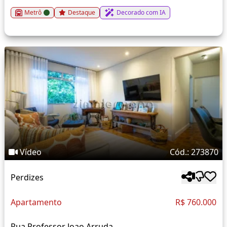
Metrô
Destaque
Decorado com IA
Vídeo
Cód.: 273870
Perdizes
Apartamento
R$ 760.000
Rua Professor Joao Arruda