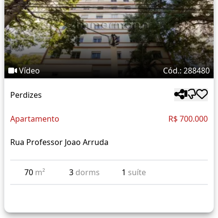
Vídeo
Cód.: 288480
Perdizes
Apartamento
R$ 700.000
Rua Professor Joao Arruda
70
m²
3
dorms
1
suíte