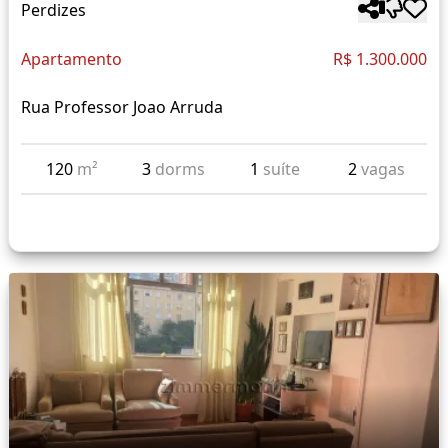
Perdizes
Apartamento
R$ 1.300.000
Rua Professor Joao Arruda
120
m²
3
dorms
1
suíte
2
vagas