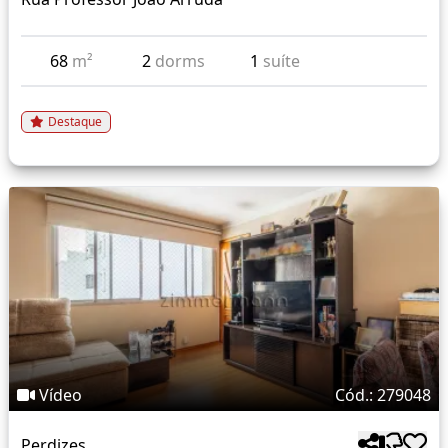
68
m²
2
dorms
1
suíte
Destaque
Vídeo
Cód.: 279048
Perdizes