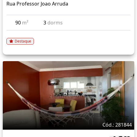
Rua Professor Joao Arruda
90
m²
3
dorms
Destaque
Cód.: 281844