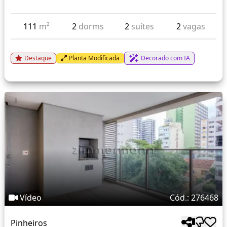
111
m²
2
dorms
2
suítes
2
vagas
Destaque
Planta Modificada
Decorado com IA
Vídeo
Cód.: 276468
Pinheiros