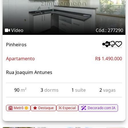
Vídeo
Cód.: 277290
Pinheiros
Apartamento
R$ 1.490.000
Rua Joaquim Antunes
90
m²
3
dorms
1
suíte
2
vagas
Metrô
Destaque
Especial
Decorado com IA