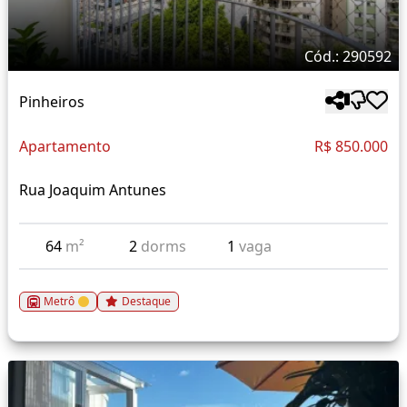
Cód.: 290592
Pinheiros
Apartamento
R$ 850.000
Rua Joaquim Antunes
64
m²
2
dorms
1
vaga
Metrô
Destaque