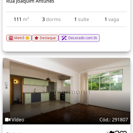
Rua Joaquim Antunes
111
m²
3
dorms
1
suíte
1
vaga
Metrô
Destaque
Decorado com IA
Vídeo
Cód.: 291807