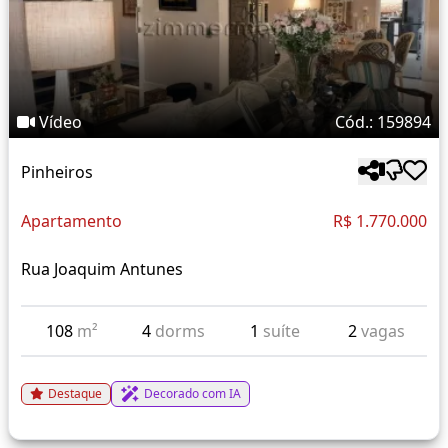
Vídeo
Cód.: 159894
Pinheiros
Apartamento
R$ 1.770.000
Rua Joaquim Antunes
108
m²
4
dorms
1
suíte
2
vagas
Destaque
Decorado com IA