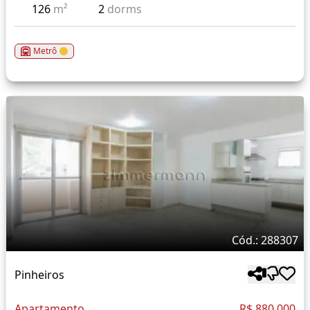
126
m²
2
dorms
Metrô
Cód.: 288307
Pinheiros
Apartamento
R$ 880.000