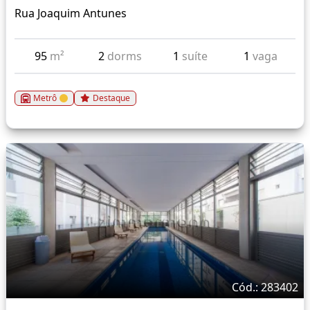
Rua Joaquim Antunes
95
m²
2
dorms
1
suíte
1
vaga
Metrô
Destaque
Cód.: 283402