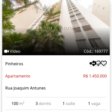
Vídeo
Cód.: 169777
Pinheiros
Apartamento
R$ 1.450.000
Rua Joaquim Antunes
100
m²
3
dorms
1
suíte
1
vaga