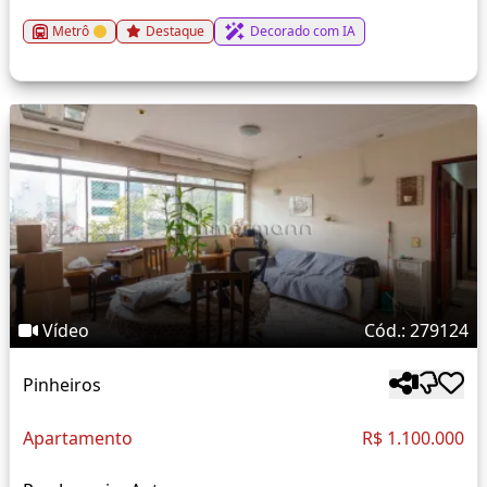
Metrô
Destaque
Decorado com IA
Vídeo
Cód.: 279124
Pinheiros
Apartamento
R$ 1.100.000