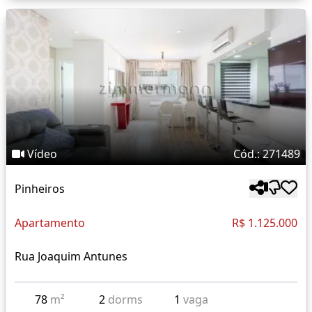
Vídeo
Cód.: 271489
Pinheiros
Apartamento
R$ 1.125.000
Rua Joaquim Antunes
78
m²
2
dorms
1
vaga