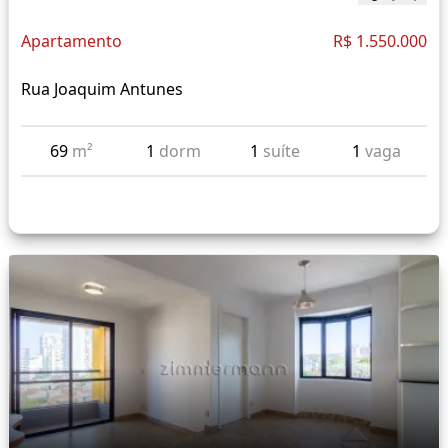
Apartamento
R$ 1.550.000
Rua Joaquim Antunes
69
m²
1
dorm
1
suíte
1
vaga