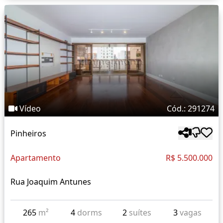
Vídeo
Cód.: 291274
Pinheiros
Apartamento
R$ 5.500.000
Rua Joaquim Antunes
265
m²
4
dorms
2
suítes
3
vagas