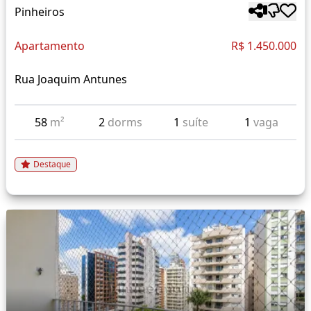
Pinheiros
Apartamento
R$ 1.450.000
Rua Joaquim Antunes
58
m²
2
dorms
1
suíte
1
vaga
Destaque