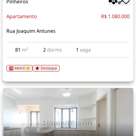
Pinheiros
Apartamento
R$ 1.080.000
Rua Joaquim Antunes
81
m²
2
dorms
1
vaga
Metrô
Destaque