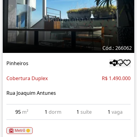
Cód.: 266062
Pinheiros
Cobertura Duplex
R$ 1.490.000
Rua Joaquim Antunes
95
m²
1
dorm
1
suíte
1
vaga
Metrô