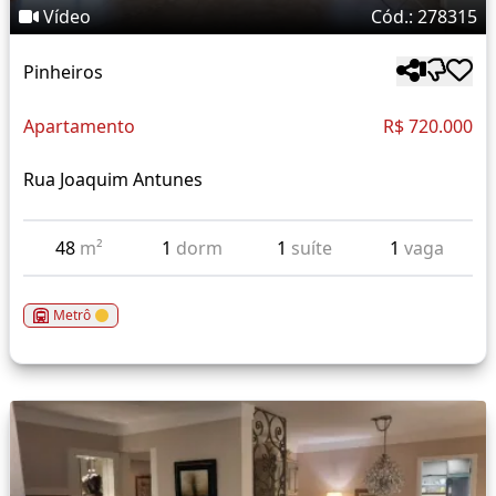
Vídeo
Cód.: 278315
Pinheiros
Apartamento
R$ 720.000
Rua Joaquim Antunes
48
m²
1
dorm
1
suíte
1
vaga
Metrô