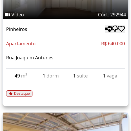
Vídeo
Cód.: 292944
Pinheiros
Apartamento
R$ 640.000
Rua Joaquim Antunes
49
m²
1
dorm
1
suíte
1
vaga
Destaque