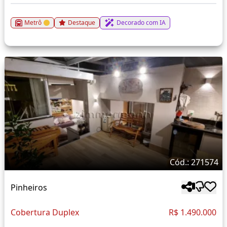
Metrô
Destaque
Decorado com IA
Cód.: 271574
Pinheiros
Cobertura Duplex
R$ 1.490.000