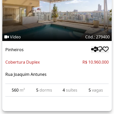
Vídeo
Cód.: 279400
Pinheiros
Cobertura Duplex
R$ 10.960.000
Rua Joaquim Antunes
560
m²
5
dorms
4
suítes
5
vagas