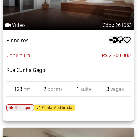
Vídeo
Cód.: 261063
Pinheiros
Cobertura
R$ 2.300.000
Rua Cunha Gago
123
m²
2
dorms
1
suíte
3
vagas
Destaque
Planta Modificada