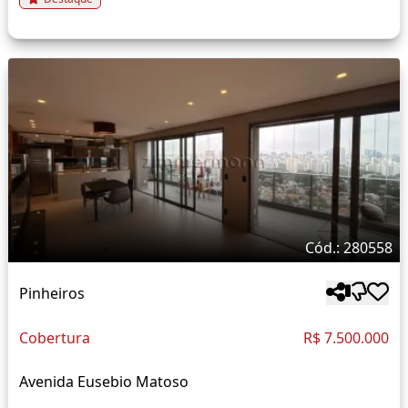
Cód.: 280558
Pinheiros
Cobertura
R$ 7.500.000
Avenida Eusebio Matoso