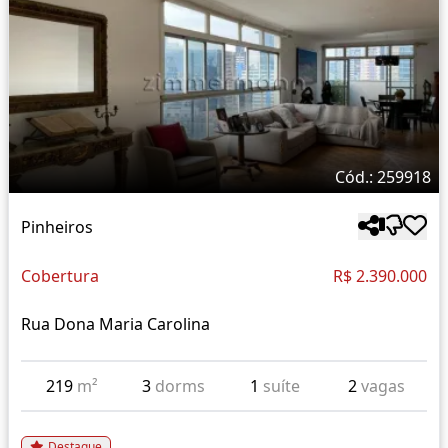
Cód.: 259918
Pinheiros
Cobertura
R$ 2.390.000
Rua Dona Maria Carolina
219
m²
3
dorms
1
suíte
2
vagas
Destaque