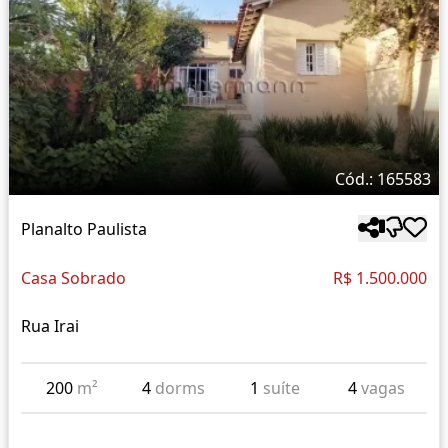
Cód.: 165583
Planalto Paulista
Casa Sobrado
R$ 1.500.000
Rua Irai
200
m²
4
dorms
1
suíte
4
vagas