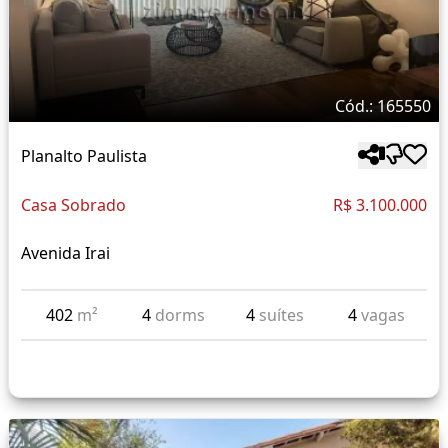
Cód.: 165550
Planalto Paulista
Casa Sobrado
R$ 3.100.000
Avenida Irai
402
m²
4
dorms
4
suítes
4
vagas